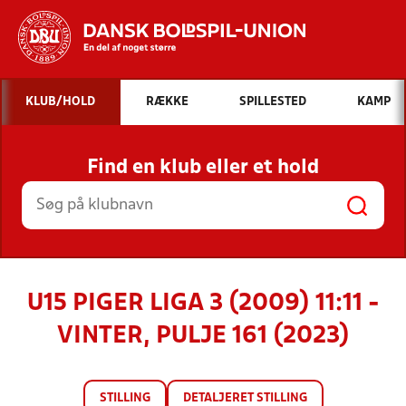
Hvad vil du søge efter?
KLUB/HOLD
RÆKKE
SPILLESTED
KAMP
INDHOLD OG NYHEDER
Find en klub eller et hold
STILLINGER, RESULTATER, KLUBBER OG
HOLD
U15 PIGER LIGA 3 (2009) 11:11 -
VINTER, PULJE 161 (2023)
STILLING
DETALJERET STILLING