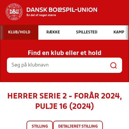
Hvad vil du søge efter?
KLUB/HOLD
RÆKKE
SPILLESTED
KAMP
INDHOLD OG NYHEDER
Find en klub eller et hold
STILLINGER, RESULTATER, KLUBBER OG
HOLD
HERRER SERIE 2 - FORÅR 2024,
PULJE 16 (2024)
STILLING
DETALJERET STILLING