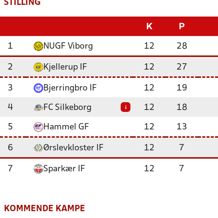
STILLING
K
P
1
NUGF Viborg
12
28
2
Kjellerup IF
12
27
3
Bjerringbro IF
12
19
4
FC Silkeborg
12
18
i
5
Hammel GF
12
13
6
Ørslevkloster IF
12
7
7
Sparkær IF
12
7
KOMMENDE KAMPE