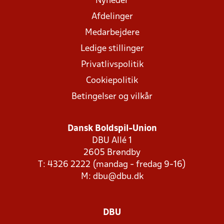
Nyheder
Afdelinger
Medarbejdere
Ledige stillinger
Privatlivspolitik
Cookiepolitik
Betingelser og vilkår
Dansk Boldspil-Union
DBU Allé 1
2605 Brøndby
T: 4326 2222 (mandag - fredag 9-16)
M:
dbu@dbu.dk
DBU