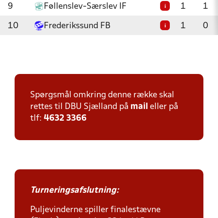
9
Føllenslev-Særslev IF
1
1
i
10
Frederikssund FB
1
0
i
Spørgsmål omkring denne række skal
rettes til DBU Sjælland på
mail
eller på
tlf:
4632 3366
Turneringsafslutning:
Puljevinderne spiller finalestævne