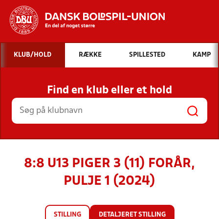
Hvad vil du søge efter?
KLUB/HOLD
RÆKKE
SPILLESTED
KAMP
INDHOLD OG NYHEDER
Find en klub eller et hold
STILLINGER, RESULTATER, KLUBBER OG
HOLD
8:8 U13 PIGER 3 (11) FORÅR,
PULJE 1 (2024)
STILLING
DETALJERET STILLING