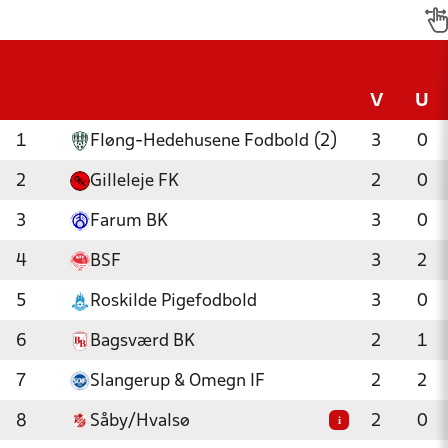
V
U
1
Fløng-Hedehusene Fodbold (2)
3
0
2
Gilleleje FK
2
0
3
Farum BK
3
0
4
BSF
3
2
5
Roskilde Pigefodbold
3
0
6
Bagsværd BK
2
1
7
Slangerup & Omegn IF
2
2
8
Såby/Hvalsø
2
0
i