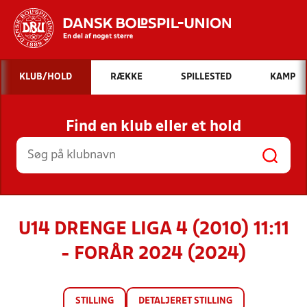
Hvad vil du søge efter?
KLUB/HOLD
RÆKKE
SPILLESTED
KAMP
INDHOLD OG NYHEDER
Find en klub eller et hold
STILLINGER, RESULTATER, KLUBBER OG
HOLD
U14 DRENGE LIGA 4 (2010) 11:11
- FORÅR 2024 (2024)
STILLING
DETALJERET STILLING