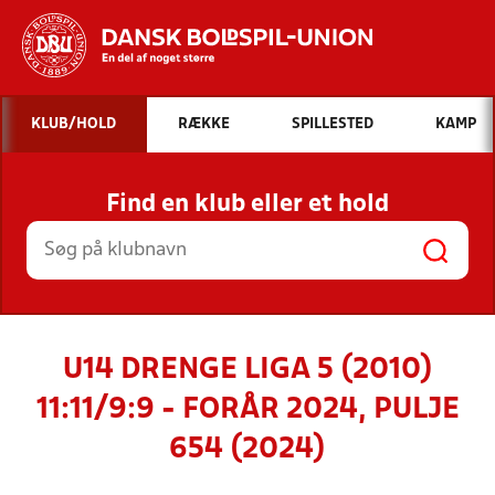
Hvad vil du søge efter?
KLUB/HOLD
RÆKKE
SPILLESTED
KAMP
INDHOLD OG NYHEDER
Find en klub eller et hold
STILLINGER, RESULTATER, KLUBBER OG
HOLD
U14 DRENGE LIGA 5 (2010)
11:11/9:9 - FORÅR 2024, PULJE
654 (2024)