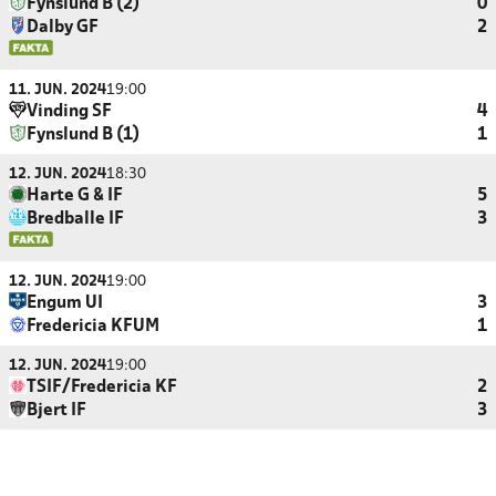
Fynslund B (2)
0
Dalby GF
2
11. JUN. 2024
19:00
Vinding SF
4
Fynslund B (1)
1
12. JUN. 2024
18:30
Harte G & IF
5
Bredballe IF
3
12. JUN. 2024
19:00
Engum UI
3
Fredericia KFUM
1
12. JUN. 2024
19:00
TSIF/Fredericia KF
2
Bjert IF
3