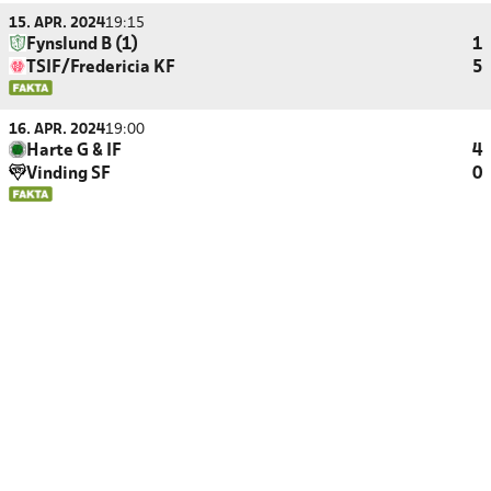
15. APR. 2024
19:15
Fynslund B (1)
1
TSIF/Fredericia KF
5
16. APR. 2024
19:00
Harte G & IF
4
Vinding SF
0