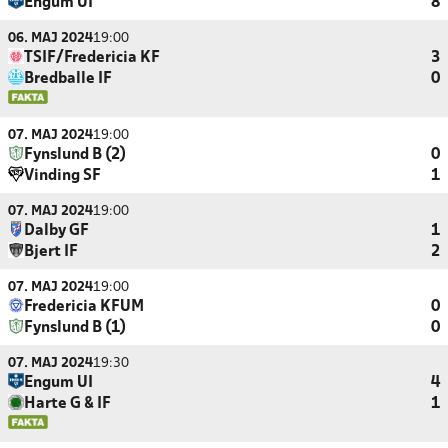
Engum UI
8
06. MAJ 2024
19:00
TSIF/Fredericia KF
3
Bredballe IF
0
07. MAJ 2024
19:00
Fynslund B (2)
0
Vinding SF
1
07. MAJ 2024
19:00
Dalby GF
1
Bjert IF
2
07. MAJ 2024
19:00
Fredericia KFUM
0
Fynslund B (1)
0
07. MAJ 2024
19:30
Engum UI
4
Harte G & IF
1