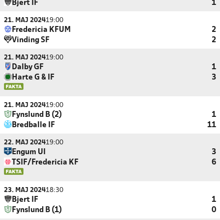
Bjert IF
1
21. MAJ 2024
19:00
Fredericia KFUM
2
Vinding SF
2
21. MAJ 2024
19:00
Dalby GF
1
Harte G & IF
3
21. MAJ 2024
19:00
Fynslund B (2)
1
Bredballe IF
11
22. MAJ 2024
19:00
Engum UI
3
TSIF/Fredericia KF
6
23. MAJ 2024
18:30
Bjert IF
1
Fynslund B (1)
0