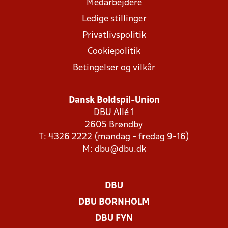
Medarbejdere
Ledige stillinger
Privatlivspolitik
Cookiepolitik
Betingelser og vilkår
Dansk Boldspil-Union
DBU Allé 1
2605 Brøndby
T: 4326 2222 (mandag - fredag 9-16)
M:
dbu@dbu.dk
DBU
DBU BORNHOLM
DBU FYN