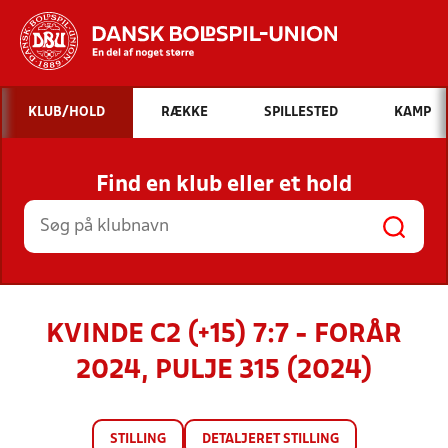
Hvad vil du søge efter?
KLUB/HOLD
RÆKKE
SPILLESTED
KAMP
INDHOLD OG NYHEDER
Find en klub eller et hold
STILLINGER, RESULTATER, KLUBBER OG
HOLD
KVINDE C2 (+15) 7:7 - FORÅR
2024, PULJE 315 (2024)
STILLING
DETALJERET STILLING