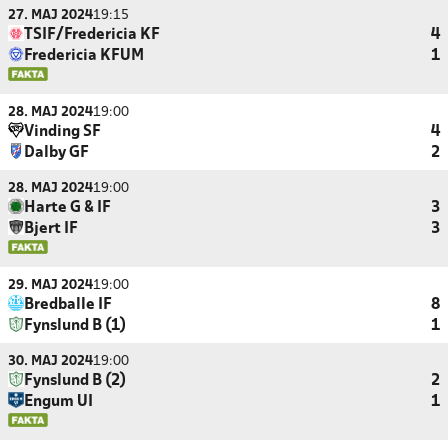
27. MAJ 2024
19:15
TSIF/Fredericia KF
4
Fredericia KFUM
1
28. MAJ 2024
19:00
Vinding SF
4
Dalby GF
2
28. MAJ 2024
19:00
Harte G & IF
3
Bjert IF
3
29. MAJ 2024
19:00
Bredballe IF
8
Fynslund B (1)
1
30. MAJ 2024
19:00
Fynslund B (2)
2
Engum UI
1