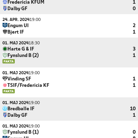
Fredericia KFUM
1
Dalby GF
0
24. APR. 2024
19:00
Engum UI
2
Bjert IF
1
01. MAJ 2024
18:30
Harte G & IF
3
Fynslund B (2)
1
01. MAJ 2024
19:00
Vinding SF
1
TSIF/Fredericia KF
1
01. MAJ 2024
19:00
Bredballe IF
10
Dalby GF
1
01. MAJ 2024
19:00
Fynslund B (1)
0