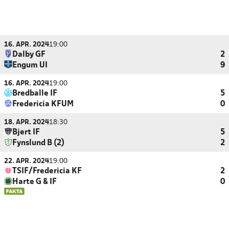
16. APR. 2024
19:00
Dalby GF
2
Engum UI
9
16. APR. 2024
19:00
Bredballe IF
5
Fredericia KFUM
0
18. APR. 2024
18:30
Bjert IF
5
Fynslund B (2)
2
22. APR. 2024
19:00
TSIF/Fredericia KF
2
Harte G & IF
0