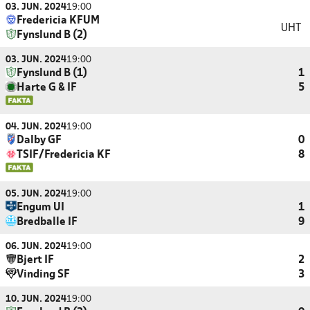
03. JUN. 2024
19:00
Fredericia KFUM
UHT
Fynslund B (2)
03. JUN. 2024
19:00
Fynslund B (1)
1
Harte G & IF
5
04. JUN. 2024
19:00
Dalby GF
0
TSIF/Fredericia KF
8
05. JUN. 2024
19:00
Engum UI
1
Bredballe IF
9
06. JUN. 2024
19:00
Bjert IF
2
Vinding SF
3
10. JUN. 2024
19:00