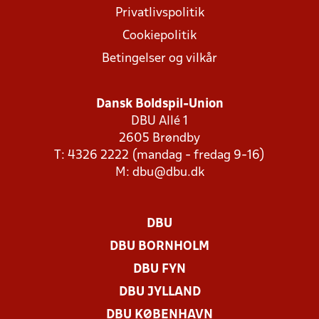
Privatlivspolitik
Cookiepolitik
Betingelser og vilkår
Dansk Boldspil-Union
DBU Allé 1
2605 Brøndby
T: 4326 2222 (mandag - fredag 9-16)
M:
dbu@dbu.dk
DBU
DBU BORNHOLM
DBU FYN
DBU JYLLAND
DBU KØBENHAVN