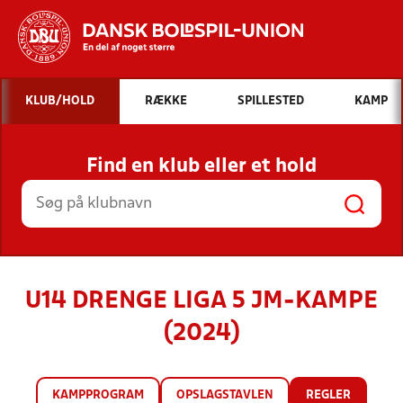
Hvad vil du søge efter?
KLUB/HOLD
RÆKKE
SPILLESTED
KAMP
INDHOLD OG NYHEDER
Find en klub eller et hold
STILLINGER, RESULTATER, KLUBBER OG
HOLD
U14 DRENGE LIGA 5 JM-KAMPE
(2024)
KAMPPROGRAM
OPSLAGSTAVLEN
REGLER