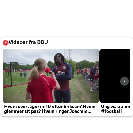
Videoer fra DBU
Hvem overtager nr.10 efter Eriksen? Hvem
Ung vs. Gamm
glemmer sit pas? Hvem ringer Joachim
#football
altid til efter kampe?