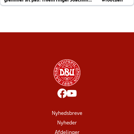
glemmer sit pas? Hvem ringer Joachim
#football
altid til efter kampe?
Nyhedsbreve
Nyheder
Afdelinger