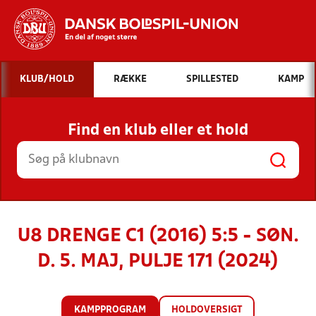
Hvad vil du søge efter?
KLUB/HOLD
RÆKKE
SPILLESTED
KAMP
INDHOLD OG NYHEDER
Find en klub eller et hold
STILLINGER, RESULTATER, KLUBBER OG
HOLD
U8 DRENGE C1 (2016) 5:5 - SØN.
D. 5. MAJ, PULJE 171 (2024)
KAMPPROGRAM
HOLDOVERSIGT