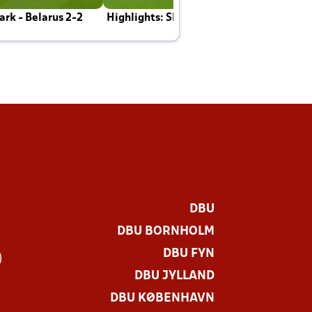
rk - Belarus 2-2
Highlights: Skotland - Danmark 4-2
J
E
DBU
DBU BORNHOLM
DBU FYN
)
DBU JYLLAND
DBU KØBENHAVN