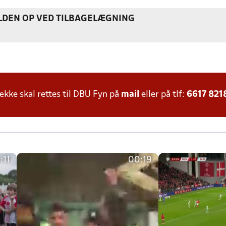
DEN OP VED TILBAGELÆGNING
ke skal rettes til DBU Fyn på
mail
eller på tlf:
6617 821
:11
00:19