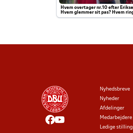
Hvem overtager nr.10 efter Eriks
Hvem glemmer sit pas? Hvem rin
Joachim altid til efter kampe?
Nyhedsbreve
Nyheder
Afdelinger
Medarbejdere
Ledige stillin