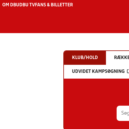
OM DBU
DBU TV
FANS & BILLETTER
KLUB/HOLD
RÆKK
UDVIDET KAMPSØGNING