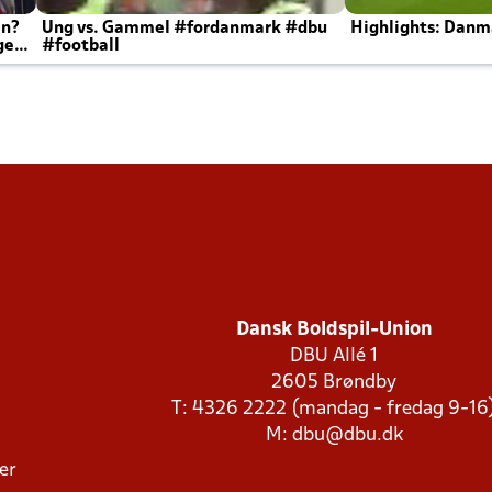
en?
Ung vs. Gammel #fordanmark #dbu
Highlights: Danma
ger
#football
Dansk Boldspil-Union
DBU Allé 1
2605 Brøndby
T: 4326 2222 (mandag - fredag 9-16
M:
dbu@dbu.dk
ger