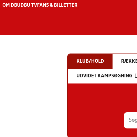
OM DBU
DBU TV
FANS & BILLETTER
KLUB/HOLD
RÆKK
UDVIDET KAMPSØGNING