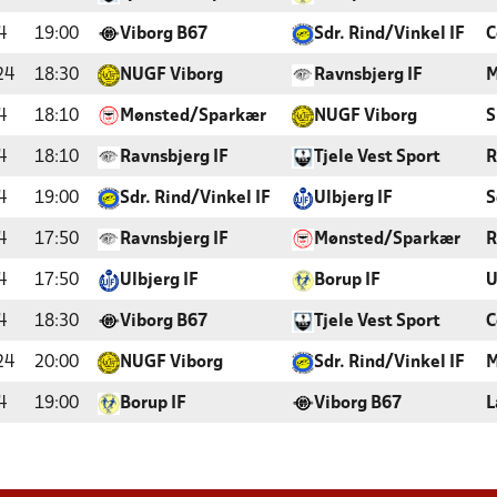
4
19:00
Viborg B67
Sdr. Rind/Vinkel IF
C
24
18:30
NUGF Viborg
Ravnsbjerg IF
M
4
18:10
Mønsted/Sparkær
NUGF Viborg
S
4
18:10
Ravnsbjerg IF
Tjele Vest Sport
R
4
19:00
Sdr. Rind/Vinkel IF
Ulbjerg IF
S
4
17:50
Ravnsbjerg IF
Mønsted/Sparkær
R
4
17:50
Ulbjerg IF
Borup IF
U
4
18:30
Viborg B67
Tjele Vest Sport
C
24
20:00
NUGF Viborg
Sdr. Rind/Vinkel IF
M
4
19:00
Borup IF
Viborg B67
L