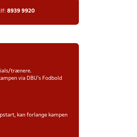
tlf:
8939 9920
ials/trænere.
r kampen via DBU's Fodbold
1
ampstart, kan forlange kampen