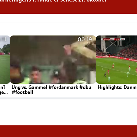
urneringens 1. runde er senest 27. oktober
:11
00:19
en?
Ung vs. Gammel #fordanmark #dbu
Highlights: Danma
ger
#football