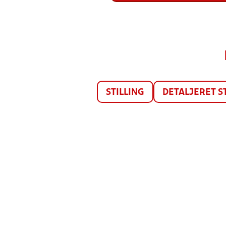
STILLING
DETALJERET S