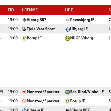
TID
HJEMME
UDE
S
4
19:00
Viborg B67
Ravnsbjerg IF
C
4
19:00
Tjele Vest Sport
Ulbjerg IF
L
4
19:00
Borup IF
NUGF Viborg
L
24
19:00
Mønsted/Sparkær
Sdr. Rind/Vinkel IF
S
4
19:00
Mønsted/Sparkær
Borup IF
S
4
19:00
Ulbjerg IF
Viborg B67
U