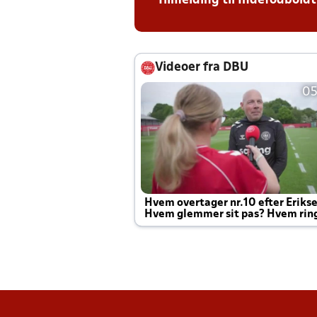
Tilmelding til Indefodboldt
Videoer fra DBU
05
Hvem overtager nr.10 efter Eriks
Hvem glemmer sit pas? Hvem rin
Joachim altid til efter kampe?