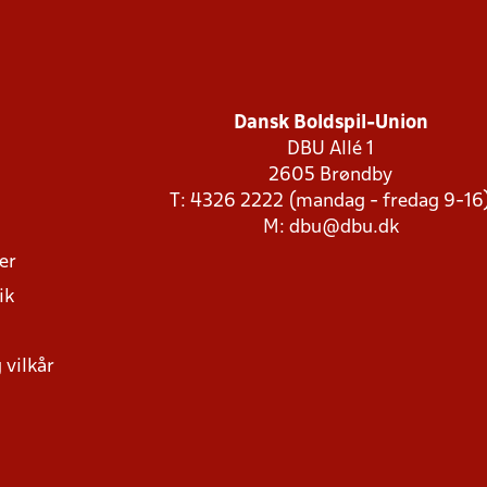
Dansk Boldspil-Union
DBU Allé 1
2605 Brøndby
T: 4326 2222 (mandag - fredag 9-16
M:
dbu@dbu.dk
ger
ik
 vilkår