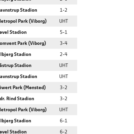
avnstrup Stadion
1
-
2
etropol Park (Viborg)
UHT
øvel Stadion
5
-
1
omvent Park (Viborg)
3
-
4
lbjerg Stadion
2
-
4
åstrup Stadion
UHT
avnstrup Stadion
UHT
iwert Park (Mønsted)
3
-
2
dr. Rind Stadion
3
-
2
etropol Park (Viborg)
UHT
lbjerg Stadion
6
-
1
øvel Stadion
6
-
2