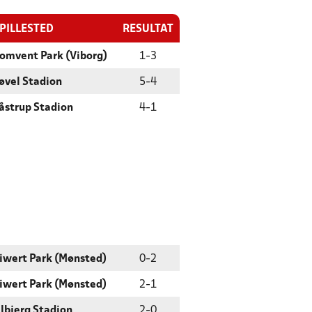
PILLESTED
RESULTAT
omvent Park (Viborg)
1
-
3
øvel Stadion
5
-
4
åstrup Stadion
4
-
1
iwert Park (Mønsted)
0
-
2
iwert Park (Mønsted)
2
-
1
lbjerg Stadion
2
-
0