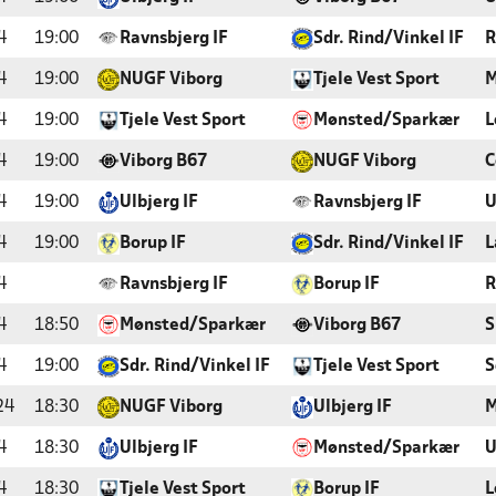
4
19:00
Ravnsbjerg IF
Sdr. Rind/Vinkel IF
R
4
19:00
NUGF Viborg
Tjele Vest Sport
M
4
19:00
Tjele Vest Sport
Mønsted/Sparkær
L
4
19:00
Viborg B67
NUGF Viborg
C
4
19:00
Ulbjerg IF
Ravnsbjerg IF
U
4
19:00
Borup IF
Sdr. Rind/Vinkel IF
L
4
Ravnsbjerg IF
Borup IF
R
4
18:50
Mønsted/Sparkær
Viborg B67
S
4
19:00
Sdr. Rind/Vinkel IF
Tjele Vest Sport
S
24
18:30
NUGF Viborg
Ulbjerg IF
M
4
18:30
Ulbjerg IF
Mønsted/Sparkær
U
4
18:30
Tjele Vest Sport
Borup IF
L