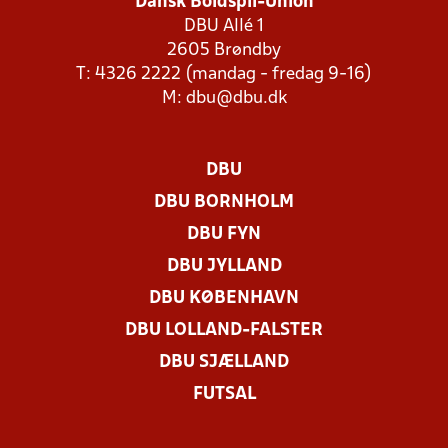
Dansk Boldspil-Union
DBU Allé 1
2605 Brøndby
T: 4326 2222 (mandag - fredag 9-16)
M:
dbu@dbu.dk
DBU
DBU BORNHOLM
DBU FYN
DBU JYLLAND
DBU KØBENHAVN
DBU LOLLAND-FALSTER
DBU SJÆLLAND
FUTSAL