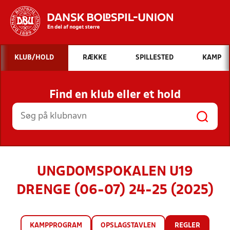
Hvad vil du søge efter?
KLUB/HOLD
RÆKKE
SPILLESTED
KAMP
INDHOLD OG NYHEDER
Find en klub eller et hold
STILLINGER, RESULTATER, KLUBBER OG
HOLD
UNGDOMSPOKALEN U19
DRENGE (06-07) 24-25 (2025)
KAMPPROGRAM
OPSLAGSTAVLEN
REGLER