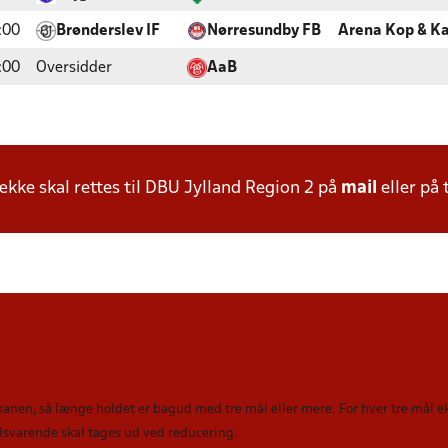
:00
Brønderslev IF
Nørresundby FB
Arena Kop & Ka
:00
Oversidder
AaB
ke skal rettes til DBU Jylland Region 2 på
mail
eller på 
 banen, så længe holdet er bagud med tre mål eller mere. For hver tre mål
tilsvarende skal tages ud ved reducering
.