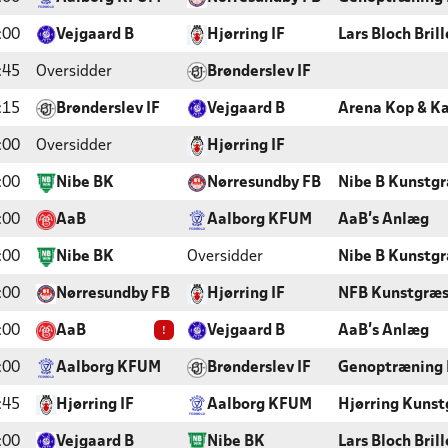
:00
Vejgaard B
Hjørring IF
Lars Bloch Bri
:45
Oversidder
Brønderslev IF
:15
Brønderslev IF
Vejgaard B
Arena Kop & Ka
:00
Oversidder
Hjørring IF
:00
Nibe BK
Nørresundby FB
Nibe B Kunstg
:00
AaB
Aalborg KFUM
AaB's Anlæg
:00
Nibe BK
Oversidder
Nibe B Kunstg
:00
Nørresundby FB
Hjørring IF
NFB Kunstgræs
!
:00
AaB
Vejgaard B
AaB's Anlæg
:00
Aalborg KFUM
Brønderslev IF
Genoptræning
:45
Hjørring IF
Aalborg KFUM
Hjørring Kuns
:00
Vejgaard B
Nibe BK
Lars Bloch Bri