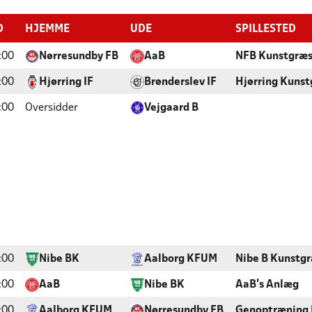
D
HJEMME
UDE
SPILLESTED
:00
Nørresundby FB
AaB
NFB Kunstgræs
:00
Hjørring IF
Brønderslev IF
Hjørring Kuns
:00
Oversidder
Vejgaard B
:00
Nibe BK
Aalborg KFUM
Nibe B Kunstg
:00
AaB
Nibe BK
AaB's Anlæg
:00
Aalborg KFUM
Nørresundby FB
Genoptræning