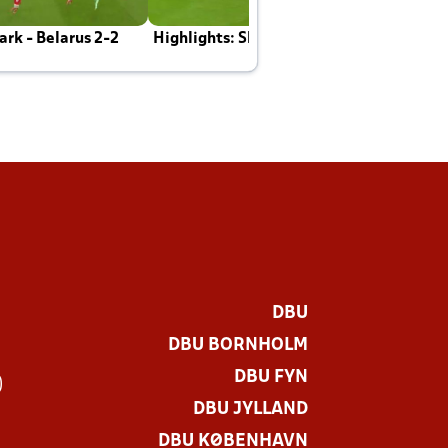
rk - Belarus 2-2
Highlights: Skotland - Danmark 4-2
J
E
DBU
DBU BORNHOLM
DBU FYN
)
DBU JYLLAND
DBU KØBENHAVN