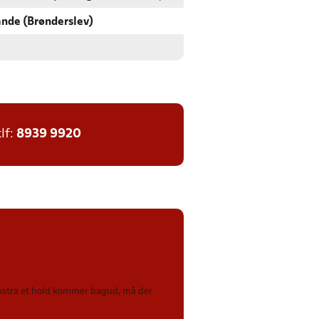
nde (Brønderslev)
tlf:
8939 9920
 ekstra et hold kommer bagud, må der