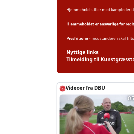
Hjemmehold stiller med kampleder ti
Hjemmeholdet er ansvarlige for regi
Presfri zone
- modstanderen skal tilb
Nyttige links
:
Tilmelding til Kunstgræs
Videoer fra DBU
05