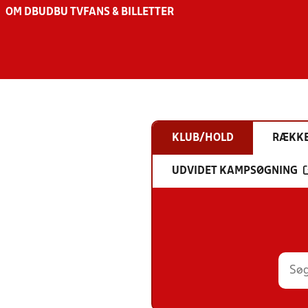
OM DBU
DBU TV
FANS & BILLETTER
KLUB/HOLD
RÆKK
UDVIDET KAMPSØGNING