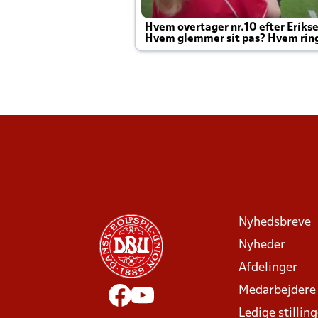
Hvem overtager nr.10 efter Eriks
Hvem glemmer sit pas? Hvem rin
Joachim altid til efter kampe?
Nyhedsbreve
Nyheder
Afdelinger
Medarbejdere
Ledige stillin