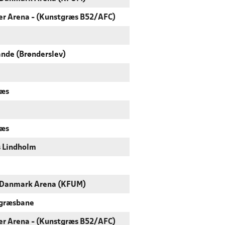
ller Arena - (Kunstgræs B52/AFC)
nde (Brønderslev)
ræs
ræs
 Lindholm
 Danmark Arena (KFUM)
tgræsbane
ller Arena - (Kunstgræs B52/AFC)