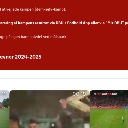
l at vejlede kampen (døm-selv-kamp).
strering af kampens resultat via DBU’s Fodbold App eller via ”Mit DBU” 
age på egen banehalvdel ved målspark!
stævner 2024-2025
:11
00:19