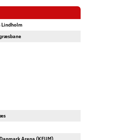
 Lindholm
tgræsbane
ræs
 Danmark Arena (KFUM)