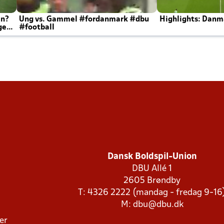
en?
Ung vs. Gammel #fordanmark #dbu
Highlights: Danma
ger
#football
Dansk Boldspil-Union
DBU Allé 1
2605 Brøndby
T: 4326 2222 (mandag - fredag 9-16
M:
dbu@dbu.dk
ger