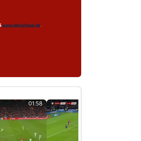
på
www.dbujylland.dk
.
01:58
01:58