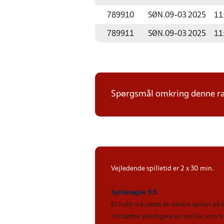
789910
SØN.
09-03 2025
11
789911
SØN.
09-03 2025
11
Spørgsmål omkring denne ræk
Vejledende spilletid er 2 x 30 min.
Spilleregler 5:5
Et hold må sætte én ekstra spiller på
indsættes yderligere en spiller, som 