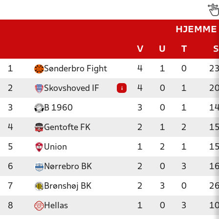
HJEMME
V
U
T
1
Sønderbro Fight
4
1
0
2
2
Skovshoved IF
4
0
1
2
i
3
B 1960
3
0
1
1
4
Gentofte FK
2
1
2
1
5
Union
1
2
1
1
6
Nørrebro BK
2
0
3
1
7
Brønshøj BK
2
3
0
2
8
Hellas
1
0
3
1