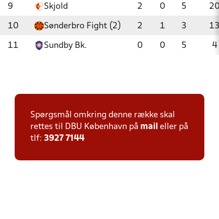
9
Skjold
2
0
5
2
10
Sønderbro Fight (2)
2
1
3
1
11
Sundby Bk.
0
0
5
4
Spørgsmål omkring denne række skal
rettes til DBU København på
mail
eller på
tlf:
3927 7144