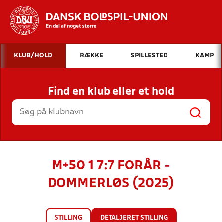
Hvad vil du søge efter?
KLUB/HOLD
RÆKKE
SPILLESTED
KAMP
INDHOLD OG NYHEDER
Find en klub eller et hold
STILLINGER, RESULTATER, KLUBBER OG
HOLD
M+50 1 7:7 FORÅR -
DOMMERLØS (2025)
STILLING
DETALJERET STILLING