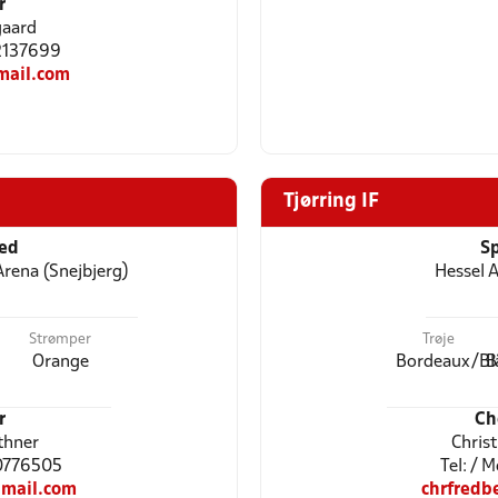
r
gaard
22137699
mail.com
Tjørring IF
ted
Sp
Arena (Snejbjerg)
Hessel A
Strømper
Trøje
Orange
Bordeaux/Bl
B
r
Ch
thner
Chris
30776505
Tel: / 
mail.com
chrfred