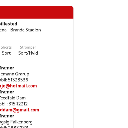
illested
ena - Brande Stadion
Shorts
Strømper
Sort
Sort/Hvid
Træner
iemann Grarup
Mobil: 51328536
jo@hotmail.com
Træner
Veedfald Dam
Mobil: 31542212
lddam@gmail.com
Træner
agsig Falkenberg