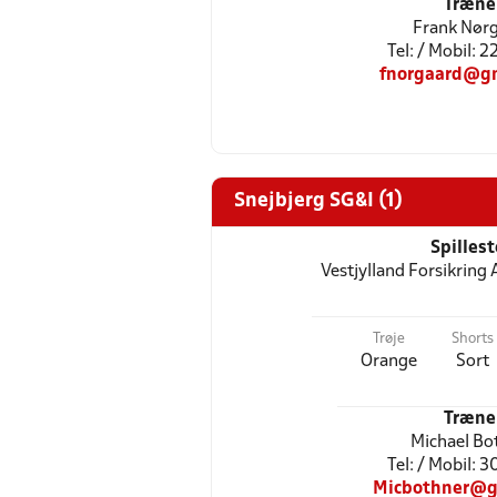
Træne
Frank Nør
Tel: / Mobil: 
fnorgaard@g
Snejbjerg SG&I (1)
Spilles
Vestjylland Forsikring 
Trøje
Shorts
Orange
Sort
Træne
Michael Bo
Tel: / Mobil: 
Micbothner@g