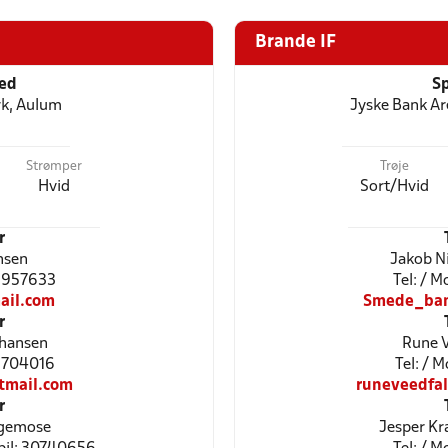
Brande IF
ted
Sp
k, Aulum
Jyske Bank Ar
Strømper
Trøje
Hvid
Sort/Hvid
r
nsen
Jakob N
23957633
Tel: / 
il.com
Smede_ban
r
phansen
Rune 
61704016
Tel: / 
tmail.com
runeveedfa
r
gemose
Jesper Kr