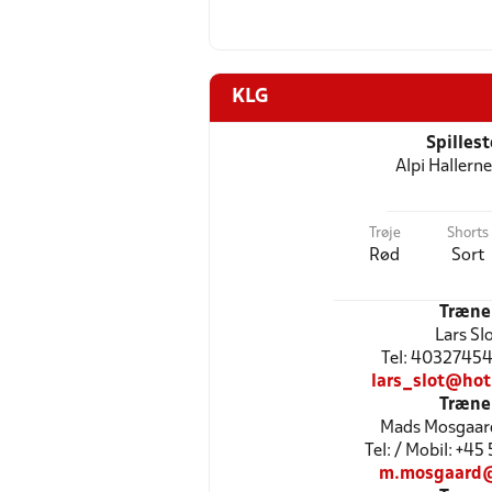
KLG
Spilles
Alpi Hallerne
Trøje
Shorts
Rød
Sort
Træne
Lars Sl
Tel: 40327454 
lars_slot@hot
Træne
Mads Mosgaar
Tel: / Mobil: +4
m.mosgaard@