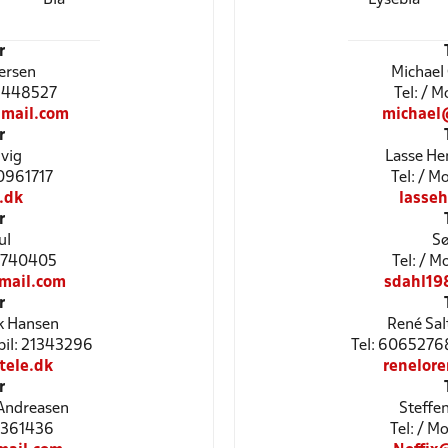
r
ersen
Michael
22448527
Tel: / 
mail.com
michael
r
vig
Lasse He
30961717
Tel: / 
.dk
lasse
r
ul
Sø
53740405
Tel: / 
mail.com
sdahl19
r
k Hansen
René Sal
bil: 21343296
Tel: 6065276
ele.dk
renelor
r
 Andreasen
Steffe
51361436
Tel: / 