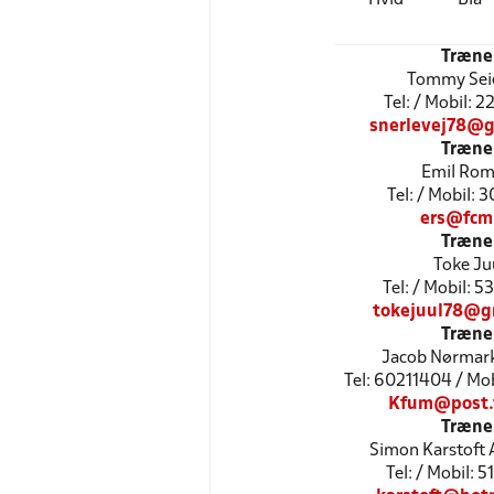
Træne
Tommy Sei
Tel: / Mobil: 
snerlevej78@g
Træne
Emil Rom
Tel: / Mobil: 
ers@fcm
Træne
Toke Ju
Tel: / Mobil: 
tokejuul78@g
Træne
Jacob Nørmar
Tel: 60211404 / Mo
Kfum@post.t
Træne
Simon Karstoft
Tel: / Mobil: 