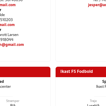
bil: 30740656
Tel: / 
mail.com
jesper@a
r
lde
51510203
ail.com
r
rott Larsen
22918044
en@gmail.com
Ikast FS Fodbold
ted
Sp
center
Ikast 
Strømper
Trøje
Blå
Lyseblå