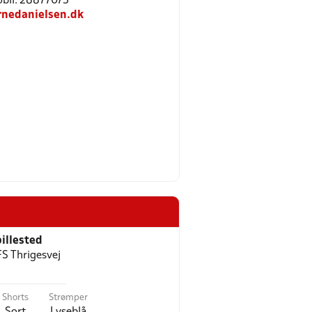
Mobil: 28877073
rnedanielsen.dk
illested
FS Thrigesvej
Shorts
Strømper
Sort
Lyseblå