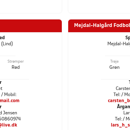
Mejdal-Halgård Fodbol
ted
Sp
 (Lind)
Mejdal-Hal
Strømper
Trøje
Rød
Grøn
r
ot
Carste
/ Mobil:
Tel: / 
mail.com
carsten_
r
Årgan
d Jensen
Lar
5 50860974
Tel: / 
live.dk
lars_h_