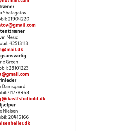
@hotmail.com
Træner
a Shafagatov
Mobil: 21904220
atov@gmail.com
stenttræner
vin Mesic
Mobil: 42513113
ch@mail.dk
gsansvarlig
ine Green
Mobil: 28101223
a@gmail.com
rinleder
n Damsgaard
Mobil: 41778968
g@ikastfsfodbold.dk
Hjælper
e Nielsen
Mobil: 20416166
lsenheller.dk