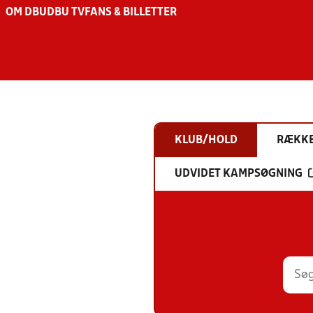
OM DBU
DBU TV
FANS & BILLETTER
KLUB/HOLD
RÆKK
UDVIDET KAMPSØGNING