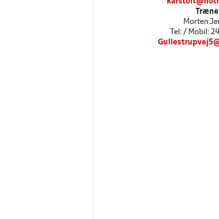
karstoft@hot
Træne
Morten Je
Tel: / Mobil: 
Gullestrupvej5