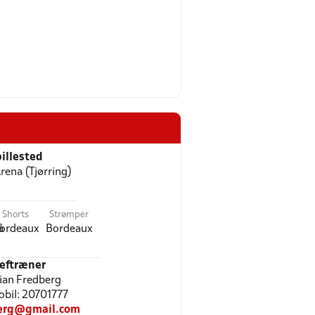
illested
rena (Tjørring)
Shorts
Strømper
å
ordeaux
Bordeaux
eftræner
tian Fredberg
Mobil: 20701777
berg@gmail.com