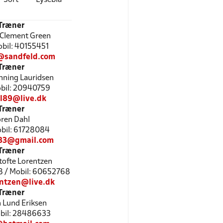
Træner
 Clement Green
Mobil: 40155451
@sandfeld.com
Træner
nning Lauridsen
Mobil: 20940759
hl89@live.dk
Træner
ren Dahl
Mobil: 61728084
83@gmail.com
Træner
tofte Lorentzen
8 / Mobil: 60652768
entzen@live.dk
Træner
n Lund Eriksen
Mobil: 28486633