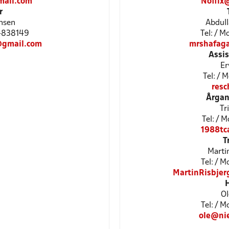
mail.com
Noffix
r
nsen
Abdull
24838149
Tel: / 
@gmail.com
mrshafag
Assi
Er
Tel: / 
res
Årgan
Tr
Tel: / 
1988tc
T
Marti
Tel: / 
MartinRisbjer
Ol
Tel: / 
ole@nie