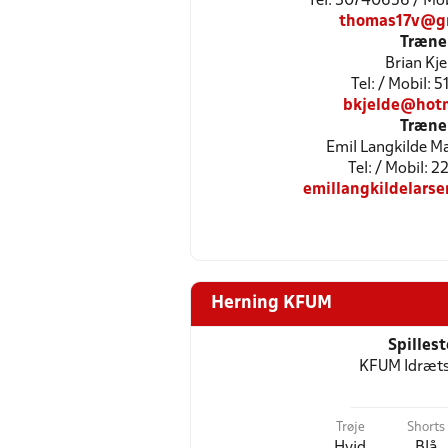
Tel: 30740656 / Mo
thomas17v@g
Træne
Brian Kje
Tel: / Mobil: 
bkjelde@hotm
Træne
Emil Langkilde Ma
Tel: / Mobil: 
emillangkildelars
Herning KFUM
Spilles
KFUM Idræts
Trøje
Shorts
Hvid
Blå