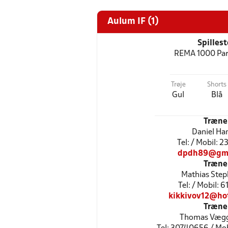
Aulum IF (1)
Spilles
REMA 1000 Par
Trøje
Shorts
Gul
Blå
Træne
Daniel Ha
Tel: / Mobil: 
dpdh89@gma
Træne
Mathias Ste
Tel: / Mobil: 
kikkivov12@ho
Træne
Thomas Væg