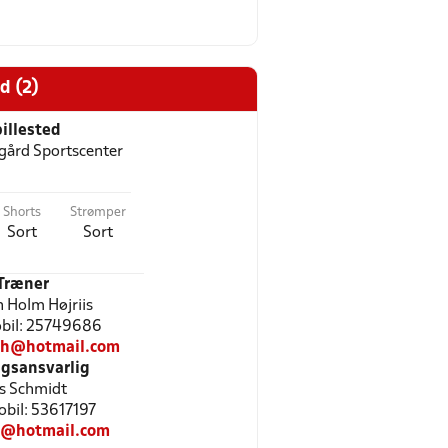
d (2)
illested
gård Sportscenter
Shorts
Strømper
Sort
Sort
Træner
n Holm Højriis
Mobil: 25749686
bh@hotmail.com
gsansvarlig
s Schmidt
Mobil: 53617197
s@hotmail.com