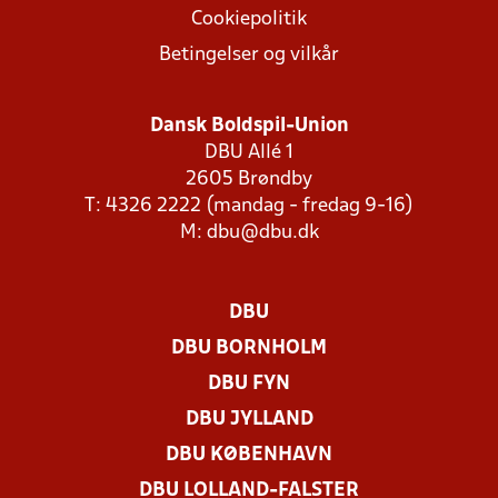
Cookiepolitik
Betingelser og vilkår
Dansk Boldspil-Union
DBU Allé 1
2605 Brøndby
T: 4326 2222 (mandag - fredag 9-16)
M:
dbu@dbu.dk
DBU
DBU BORNHOLM
DBU FYN
DBU JYLLAND
DBU KØBENHAVN
DBU LOLLAND-FALSTER