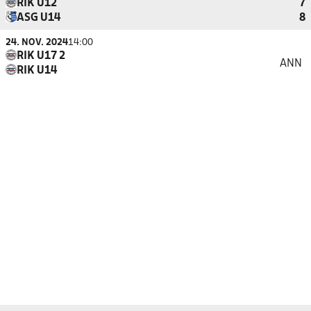
RIK U12
7
ASG U14
8
24. NOV. 2024
14:00
RIK U17 2
ANN
RIK U14