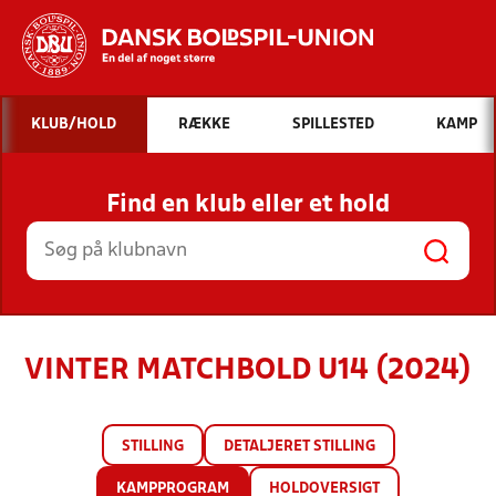
Hvad vil du søge efter?
KLUB/HOLD
RÆKKE
SPILLESTED
KAMP
INDHOLD OG NYHEDER
Find en klub eller et hold
STILLINGER, RESULTATER, KLUBBER OG
HOLD
VINTER MATCHBOLD U14 (2024)
STILLING
DETALJERET STILLING
KAMPPROGRAM
HOLDOVERSIGT