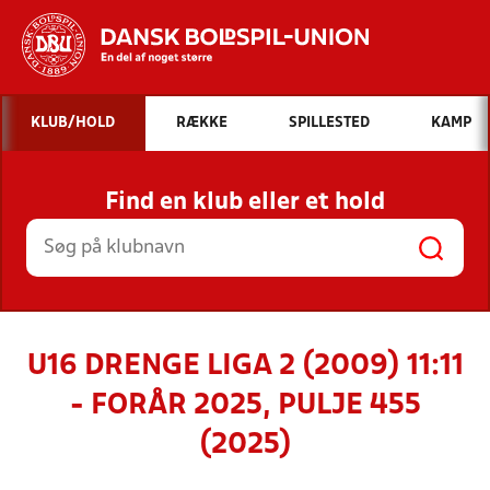
Hvad vil du søge efter?
KLUB/HOLD
RÆKKE
SPILLESTED
KAMP
INDHOLD OG NYHEDER
Find en klub eller et hold
STILLINGER, RESULTATER, KLUBBER OG
HOLD
U16 DRENGE LIGA 2 (2009) 11:11
- FORÅR 2025, PULJE 455
(2025)