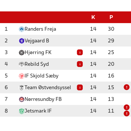
K
P
1
Randers Freja
14
30
2
Vejgaard B
14
29
3
Hjørring FK
14
25
i
4
Rebild Syd
14
20
i
5
IF Skjold Sæby
14
16
6
Team Østvendsyssel
14
15
i
!
7
Nørresundby FB
14
13
!
8
Jetsmark IF
14
11
!