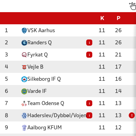
K
P
1
VSK Aarhus
11
26
2
Randers Q
11
26
i
3
Fyrkat Q
11
21
i
4
Vejle B
11
17
5
Silkeborg IF Q
11
16
6
Varde IF
11
14
7
Team Odense Q
11
13
i
8
Haderslev/Dybbøl/Vojens
11
13
i
!
9
Aalborg KFUM
11
12