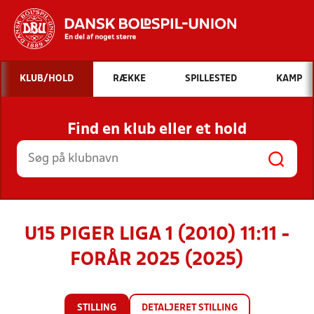
Hvad vil du søge efter?
KLUB/HOLD
RÆKKE
SPILLESTED
KAMP
INDHOLD OG NYHEDER
Find en klub eller et hold
STILLINGER, RESULTATER, KLUBBER OG
HOLD
U15 PIGER LIGA 1 (2010) 11:11 -
FORÅR 2025 (2025)
STILLING
DETALJERET STILLING