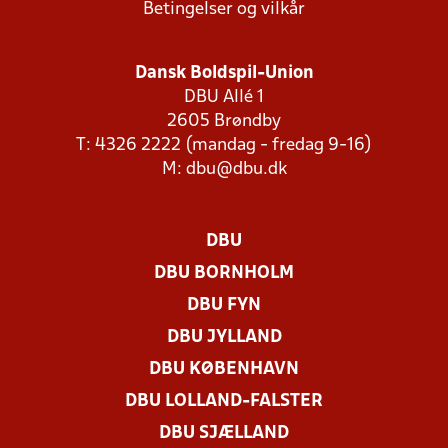
Betingelser og vilkår
Dansk Boldspil-Union
DBU Allé 1
2605 Brøndby
T: 4326 2222 (mandag - fredag 9-16)
M:
dbu@dbu.dk
DBU
DBU BORNHOLM
DBU FYN
DBU JYLLAND
DBU KØBENHAVN
DBU LOLLAND-FALSTER
DBU SJÆLLAND