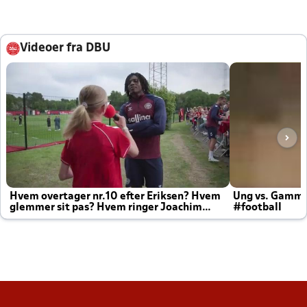
Videoer fra DBU
Hvem overtager nr.10 efter Eriksen? Hvem
Ung vs. Gamm
glemmer sit pas? Hvem ringer Joachim
#football
altid til efter kampe?