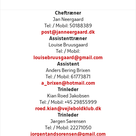
Cheftræner
Jan Neergaard
Tel: / Mobil: 50188389
post@janneergaard.dk
Assistenttræner
Louise Bruusgaard
Tel: / Mobil:
louisebruusgaard@gmail.com
Assistent
Anders Bering Brixen
Tel: / Mobil: 61773871
a_brixen@hotmail.com
Trinleder
Kian Roed Jakobsen
Tel: / Mobil: +45 29855999
roed.kian@vejleboldklub.dk
Trinleder
Jørgen Sørensen
Tel: / Mobil: 22271050
jorgentandsorensen@gmail.com