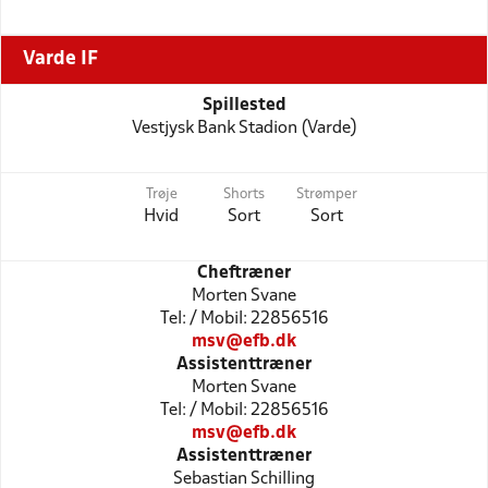
Varde IF
Spillested
Vestjysk Bank Stadion (Varde)
Trøje
Shorts
Strømper
Hvid
Sort
Sort
Cheftræner
Morten Svane
Tel: / Mobil: 22856516
msv@efb.dk
Assistenttræner
Morten Svane
Tel: / Mobil: 22856516
msv@efb.dk
Assistenttræner
Sebastian Schilling