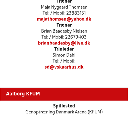
Træner
Maja Nygaard Thomsen
Tel: / Mobil: 23883151
majathomsen@yahoo.dk
Træner
Brian Baadesby Nielsen
Tel: / Mobil: 22679403
brianbaadesby@live.dk
Trinleder
Simon Dahl
Tel: / Mobil:
sd@vskaarhus.dk
Aalborg KFUM
Spillested
Genoptræning Danmark Arena (KFUM)