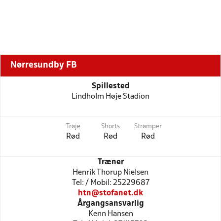
Nørresundby FB
Spillested
Lindholm Høje Stadion
Trøje
Shorts
Strømper
Rød
Rød
Rød
Træner
Henrik Thorup Nielsen
Tel: / Mobil: 25229687
htn@stofanet.dk
Årgangsansvarlig
Kenn Hansen