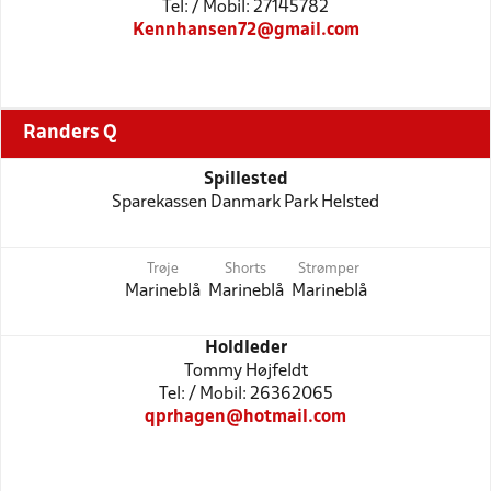
Tel: / Mobil: 27145782
Kennhansen72@gmail.com
Randers Q
Spillested
Sparekassen Danmark Park Helsted
Trøje
Shorts
Strømper
Marineblå
Marineblå
Marineblå
Holdleder
Tommy Højfeldt
Tel: / Mobil: 26362065
qprhagen@hotmail.com