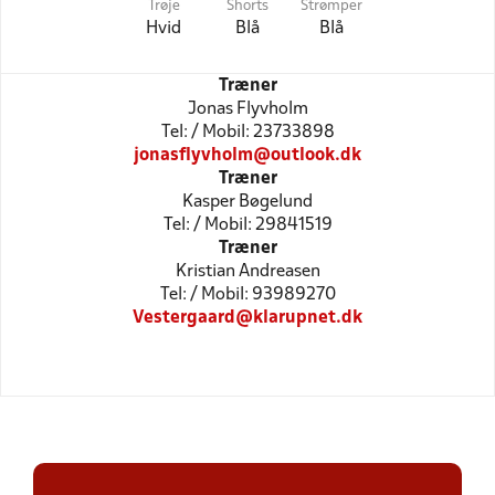
Trøje
Shorts
Strømper
Hvid
Blå
Blå
Træner
Jonas Flyvholm
Tel: / Mobil: 23733898
jonasflyvholm@outlook.dk
Træner
Kasper Bøgelund
Tel: / Mobil: 29841519
Træner
Kristian Andreasen
Tel: / Mobil: 93989270
Vestergaard@klarupnet.dk