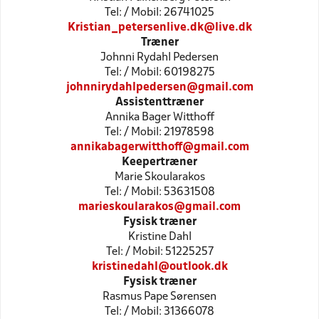
Tel: / Mobil: 26741025
Kristian_petersenlive.dk@live.dk
Træner
Johnni Rydahl Pedersen
Tel: / Mobil: 60198275
johnnirydahlpedersen@gmail.com
Assistenttræner
Annika Bager Witthoff
Tel: / Mobil: 21978598
annikabagerwitthoff@gmail.com
Keepertræner
Marie Skoularakos
Tel: / Mobil: 53631508
marieskoularakos@gmail.com
Fysisk træner
Kristine Dahl
Tel: / Mobil: 51225257
kristinedahl@outlook.dk
Fysisk træner
Rasmus Pape Sørensen
Tel: / Mobil: 31366078