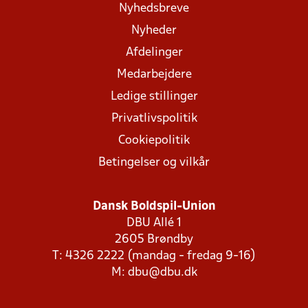
Nyhedsbreve
Nyheder
Afdelinger
Medarbejdere
Ledige stillinger
Privatlivspolitik
Cookiepolitik
Betingelser og vilkår
Dansk Boldspil-Union
DBU Allé 1
2605 Brøndby
T: 4326 2222 (mandag - fredag 9-16)
M:
dbu@dbu.dk