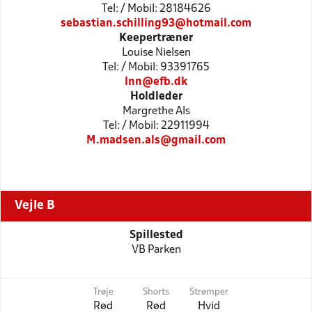
Tel: / Mobil: 28184626
sebastian.schilling93@hotmail.com
Keepertræner
Louise Nielsen
Tel: / Mobil: 93391765
lnn@efb.dk
Holdleder
Margrethe Als
Tel: / Mobil: 22911994
M.madsen.als@gmail.com
Vejle B
Spillested
VB Parken
Trøje
Shorts
Strømper
Rød
Rød
Hvid