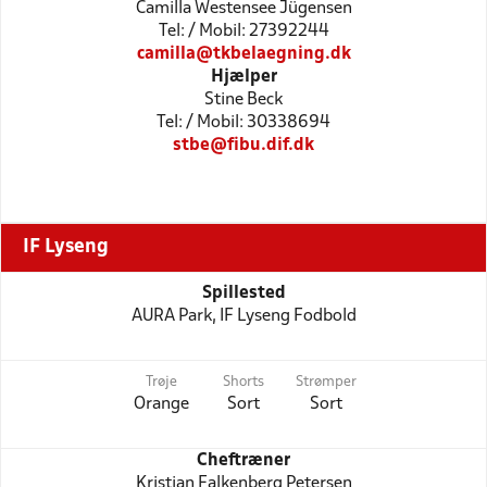
Camilla Westensee Jügensen
Tel: / Mobil: 27392244
camilla@tkbelaegning.dk
Hjælper
Stine Beck
Tel: / Mobil: 30338694
stbe@fibu.dif.dk
IF Lyseng
Spillested
AURA Park, IF Lyseng Fodbold
Trøje
Shorts
Strømper
Orange
Sort
Sort
Cheftræner
Kristian Falkenberg Petersen