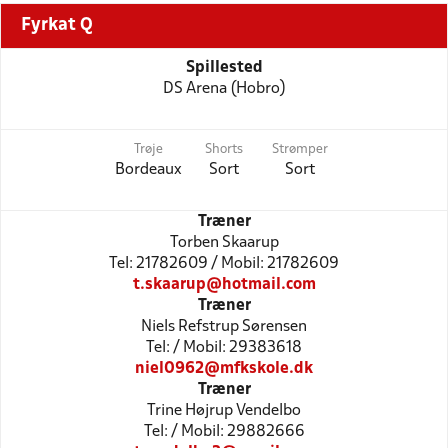
Fyrkat Q
Spillested
DS Arena (Hobro)
Trøje
Shorts
Strømper
Bordeaux
Sort
Sort
Træner
Torben Skaarup
Tel: 21782609 / Mobil: 21782609
t.skaarup@hotmail.com
Træner
Niels Refstrup Sørensen
Tel: / Mobil: 29383618
niel0962@mfkskole.dk
Træner
Trine Højrup Vendelbo
Tel: / Mobil: 29882666