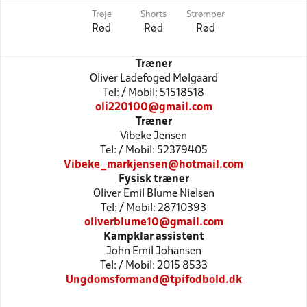
Trøje
Shorts
Strømper
Rød
Rød
Rød
Træner
Oliver Ladefoged Mølgaard
Tel: / Mobil: 51518518
oli220100@gmail.com
Træner
Vibeke Jensen
Tel: / Mobil: 52379405
Vibeke_markjensen@hotmail.com
Fysisk træner
Oliver Emil Blume Nielsen
Tel: / Mobil: 28710393
oliverblume10@gmail.com
Kampklar assistent
John Emil Johansen
Tel: / Mobil: 2015 8533
Ungdomsformand@tpifodbold.dk