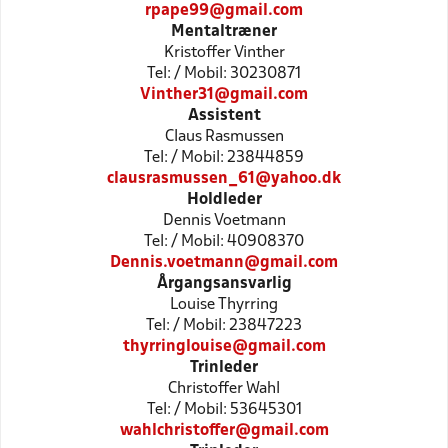
rpape99@gmail.com
Mentaltræner
Kristoffer Vinther
Tel: / Mobil: 30230871
Vinther31@gmail.com
Assistent
Claus Rasmussen
Tel: / Mobil: 23844859
clausrasmussen_61@yahoo.dk
Holdleder
Dennis Voetmann
Tel: / Mobil: 40908370
Dennis.voetmann@gmail.com
Årgangsansvarlig
Louise Thyrring
Tel: / Mobil: 23847223
thyrringlouise@gmail.com
Trinleder
Christoffer Wahl
Tel: / Mobil: 53645301
wahlchristoffer@gmail.com