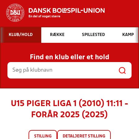
Hvad vil du søge efter?
KLUB/HOLD
RÆKKE
SPILLESTED
KAMP
INDHOLD OG NYHEDER
Find en klub eller et hold
STILLINGER, RESULTATER, KLUBBER OG
HOLD
U15 PIGER LIGA 1 (2010) 11:11 -
FORÅR 2025 (2025)
STILLING
DETALJERET STILLING