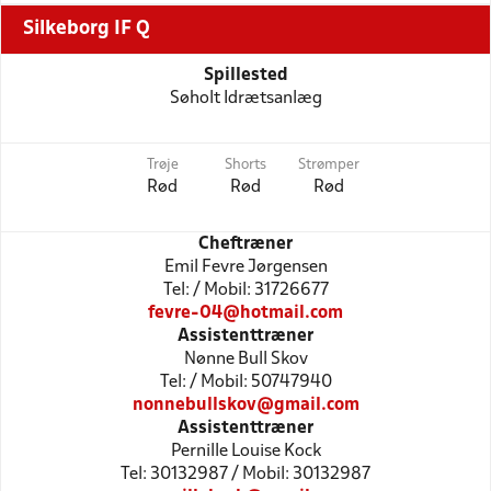
Silkeborg IF Q
Spillested
Søholt Idrætsanlæg
Trøje
Shorts
Strømper
Rød
Rød
Rød
Cheftræner
Emil Fevre Jørgensen
Tel: / Mobil: 31726677
fevre-04@hotmail.com
Assistenttræner
Nønne Bull Skov
Tel: / Mobil: 50747940
nonnebullskov@gmail.com
Assistenttræner
Pernille Louise Kock
Tel: 30132987 / Mobil: 30132987