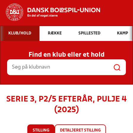
Hvad vil du søge efter?
KLUB/HOLD
RÆKKE
SPILLESTED
KAMP
INDHOLD OG NYHEDER
Find en klub eller et hold
STILLINGER, RESULTATER, KLUBBER OG
HOLD
SERIE 3, P2/5 EFTERÅR, PULJE 4
(2025)
STILLING
DETALJERET STILLING