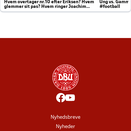
Hvem overtager nr.10 efter Eriksen? Hvem
Ung vs. Gamm
glemmer sit pas? Hvem ringer Joachim
#football
altid til efter kampe?
Nyhedsbreve
Nyheder