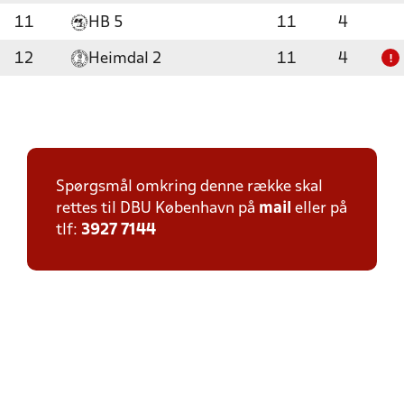
11
HB 5
11
4
12
Heimdal 2
11
4
!
Spørgsmål omkring denne række skal
rettes til DBU København på
mail
eller på
tlf:
3927 7144