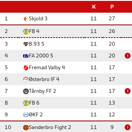
K
P
1
Skjold 3
11
27
2
FB 4
11
26
3
B.93 5
11
20
4
FA 2000 5
11
20
!
5
Fremad Valby 4
11
17
6
Østerbro IF 4
11
17
7
Tårnby FF 2
11
17
!
8
FB 6
11
13
9
ØKF 2
11
12
10
Sønderbro Fight 2
11
9
!