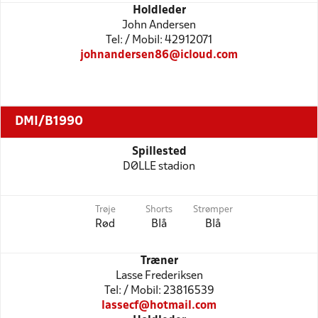
Holdleder
John Andersen
Tel: / Mobil: 42912071
johnandersen86@icloud.com
DMI/B1990
Spillested
DØLLE stadion
Trøje
Shorts
Strømper
Rød
Blå
Blå
Træner
Lasse Frederiksen
Tel: / Mobil: 23816539
lassecf@hotmail.com