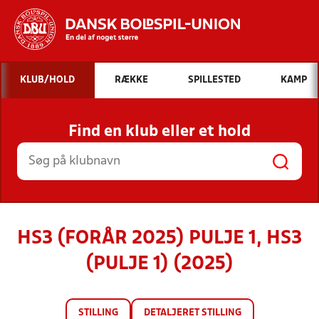
Hvad vil du søge efter?
KLUB/HOLD
RÆKKE
SPILLESTED
KAMP
INDHOLD OG NYHEDER
Find en klub eller et hold
STILLINGER, RESULTATER, KLUBBER OG
HOLD
HS3 (FORÅR 2025) PULJE 1, HS3
(PULJE 1) (2025)
STILLING
DETALJERET STILLING