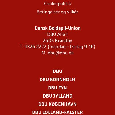
Cookiepolitik
Betingelser og vilkår
Dansk Boldspil-Union
DBU Allé 1
2605 Brøndby
T: 4326 2222 (mandag - fredag 9-16)
M:
dbu@dbu.dk
DBU
DBU BORNHOLM
DBU FYN
DBU JYLLAND
DBU KØBENHAVN
DBU LOLLAND-FALSTER