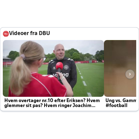
Videoer fra DBU
Hvem overtager nr.10 efter Eriksen? Hvem
Ung vs. Gamm
glemmer sit pas? Hvem ringer Joachim
#football
altid til efter kampe?