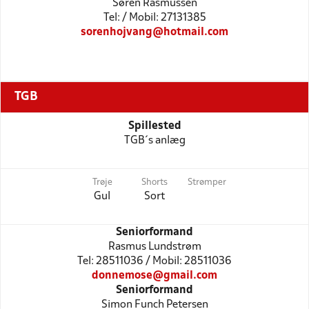
Søren Rasmussen
Tel: / Mobil: 27131385
sorenhojvang@hotmail.com
TGB
Spillested
TGB´s anlæg
Trøje
Shorts
Strømper
Gul
Sort
Seniorformand
Rasmus Lundstrøm
Tel: 28511036 / Mobil: 28511036
donnemose@gmail.com
Seniorformand
Simon Funch Petersen