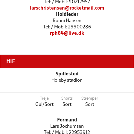
Tel: / Mobil: 40212957
larschristensen@rocketmail.com
Holdleder
Ronni Hansen
Tel: / Mobil: 29900286
rph84@live.dk
HIF
Spillested
Holeby stadion
Trøje
Shorts
Strømper
Gul/Sort
Sort
Sort
Formand
Lars Jochumsen
Tel: / Mobil: 22953912