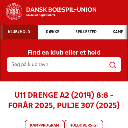
Hvad vil du søge efter?
KLUB/HOLD
RÆKKE
SPILLESTED
KAMP
INDHOLD OG NYHEDER
Find en klub eller et hold
STILLINGER, RESULTATER, KLUBBER OG
HOLD
U11 DRENGE A2 (2014) 8:8 -
FORÅR 2025, PULJE 307 (2025)
KAMPPROGRAM
HOLDOVERSIGT