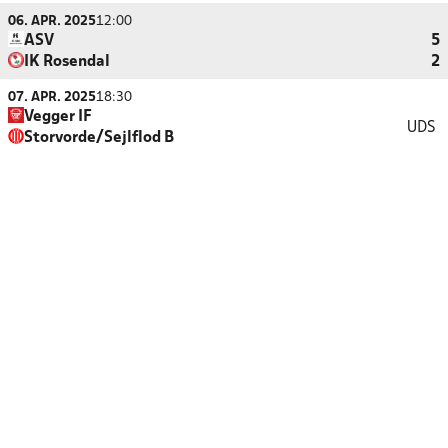
06. APR. 2025
12:00
ASV
5
IK Rosendal
2
07. APR. 2025
18:30
Vegger IF
UDS
Storvorde/Sejlflod B