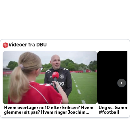
Videoer fra DBU
Hvem overtager nr.10 efter Eriksen? Hvem
Ung vs. Gamm
glemmer sit pas? Hvem ringer Joachim
#football
altid til efter kampe?