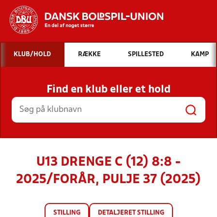
Hvad vil du søge efter?
KLUB/HOLD
RÆKKE
SPILLESTED
KAMP
INDHOLD OG NYHEDER
Find en klub eller et hold
STILLINGER, RESULTATER, KLUBBER OG
HOLD
U13 DRENGE C (12) 8:8 -
2025/FORÅR, PULJE 37 (2025)
STILLING
DETALJERET STILLING