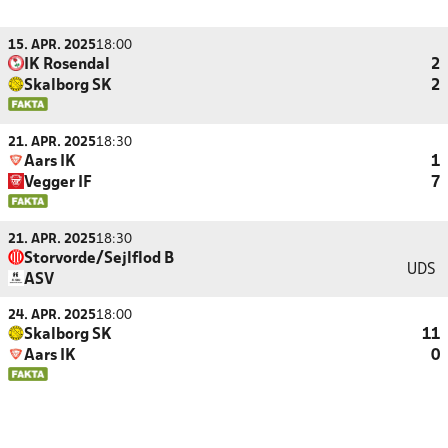
15. APR. 2025
18:00
IK Rosendal
2
Skalborg SK
2
21. APR. 2025
18:30
Aars IK
1
Vegger IF
7
21. APR. 2025
18:30
Storvorde/Sejlflod B
UDS
ASV
24. APR. 2025
18:00
Skalborg SK
11
Aars IK
0