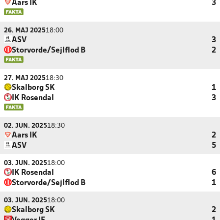
Aars IK
3
26. MAJ 2025
18:00
ASV
3
Storvorde/Sejlflod B
2
27. MAJ 2025
18:30
Skalborg SK
1
IK Rosendal
3
02. JUN. 2025
18:30
Aars IK
2
ASV
5
03. JUN. 2025
18:00
IK Rosendal
6
Storvorde/Sejlflod B
1
03. JUN. 2025
18:00
Skalborg SK
2