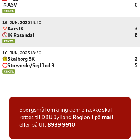
ASV
0
16. JUN. 2025
18:30
Aars IK
3
IK Rosendal
6
16. JUN. 2025
18:30
Skalborg SK
2
Storvorde/Sejlflod B
5
Spørgsmål omkring denne række skal
rettes til DBU Jylland Region 1 på
mail
eller på tlf:
8939 9910