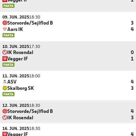
Vegger IF
1
09. JUN. 2025
18:30
Storvorde/Sejlflod B
3
Aars IK
4
10. JUN. 2025
17:30
IK Rosendal
0
Vegger IF
1
11. JUN. 2025
18:00
ASV
4
Skalborg SK
3
12. JUN. 2025
18:30
Storvorde/Sejlflod B
4
IK Rosendal
3
16. JUN. 2025
18:30
Vegger IF
4