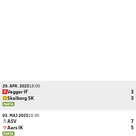
29. APR. 2025
18:00
Vegger IF
3
Skalborg SK
3
03. MAJ 2025
10:30
ASV
7
Aars IK
5