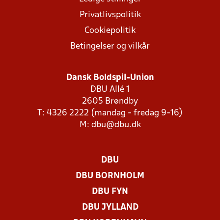
Privatlivspolitik
Cookiepolitik
Betingelser og vilkår
Dansk Boldspil-Union
DBU Allé 1
2605 Brøndby
T: 4326 2222 (mandag - fredag 9-16)
M:
dbu@dbu.dk
DBU
DBU BORNHOLM
DBU FYN
DBU JYLLAND