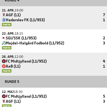
RUNDE 4
21. APR.
19:00
AGF (L1)
7
Haderslev FK (L1/953)
1
22. APR.
18:15
SGI/SSK (L1/953)
2
Mejdal-Halgård Fodbold (L1/952)
3
26. APR.
12:00
FC Midtjylland (L1/952)
4
AaB (L1)
1
RUNDE 5
12. MAJ
18:30
FC Midtjylland (L1/952)
5
AGF (L1)
3