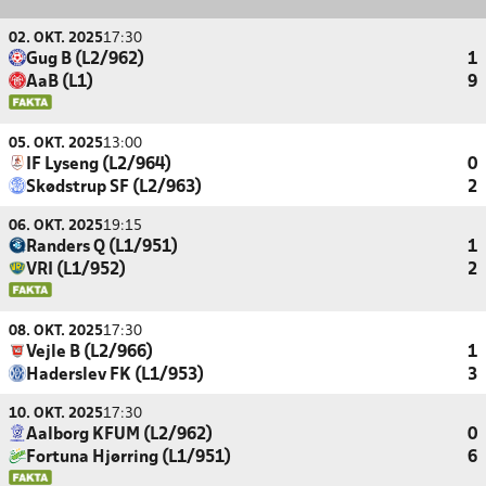
02. OKT. 2025
17:30
Gug B (L2/962)
1
AaB (L1)
9
05. OKT. 2025
13:00
IF Lyseng (L2/964)
0
Skødstrup SF (L2/963)
2
06. OKT. 2025
19:15
Randers Q (L1/951)
1
VRI (L1/952)
2
08. OKT. 2025
17:30
Vejle B (L2/966)
1
Haderslev FK (L1/953)
3
10. OKT. 2025
17:30
Aalborg KFUM (L2/962)
0
Fortuna Hjørring (L1/951)
6