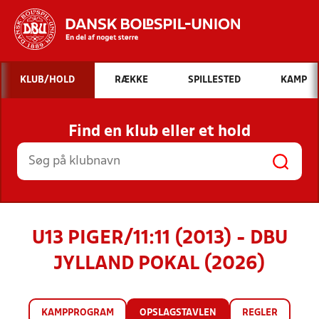
Hvad vil du søge efter?
KLUB/HOLD
RÆKKE
SPILLESTED
KAMP
INDHOLD OG NYHEDER
Find en klub eller et hold
STILLINGER, RESULTATER, KLUBBER OG
HOLD
U13 PIGER/11:11 (2013) - DBU
JYLLAND POKAL (2026)
KAMPPROGRAM
OPSLAGSTAVLEN
REGLER