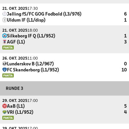
21. OKT. 2025
17:30
Jelling fS/FC GOG Fodbold (L3/976)
6
Uldum IF (L1/disp)
1
21. OKT. 2025
18:00
Silkeborg IF Q (L1/952)
1
AGF (L1)
3
26. OKT. 2025
11:00
Lunderskov B (L2/967)
0
FC Skanderborg (L1/952)
10
RUNDE 3
29. OKT. 2025
17:00
AaB (L1)
5
VRI (L1/952)
4
29. OKT. 2025
17:00