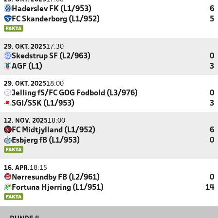
Haderslev FK (L1/953)
6
FC Skanderborg (L1/952)
5
29. OKT. 2025
17:30
Skødstrup SF (L2/963)
0
AGF (L1)
3
29. OKT. 2025
18:00
Jelling fS/FC GOG Fodbold (L3/976)
0
SGI/SSK (L1/953)
3
12. NOV. 2025
18:00
FC Midtjylland (L1/952)
6
Esbjerg fB (L1/953)
0
16. APR.
18:15
Nørresundby FB (L2/961)
0
Fortuna Hjørring (L1/951)
14