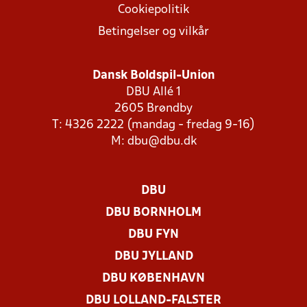
Cookiepolitik
Betingelser og vilkår
Dansk Boldspil-Union
DBU Allé 1
2605 Brøndby
T: 4326 2222 (mandag - fredag 9-16)
M:
dbu@dbu.dk
DBU
DBU BORNHOLM
DBU FYN
DBU JYLLAND
DBU KØBENHAVN
DBU LOLLAND-FALSTER