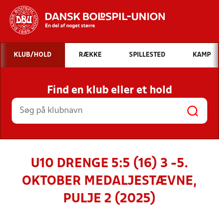
Hvad vil du søge efter?
KLUB/HOLD
RÆKKE
SPILLESTED
KAMP
INDHOLD OG NYHEDER
Find en klub eller et hold
STILLINGER, RESULTATER, KLUBBER OG
HOLD
U10 DRENGE 5:5 (16) 3 -5.
OKTOBER MEDALJESTÆVNE,
PULJE 2 (2025)