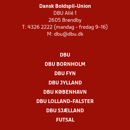
Dansk Boldspil-Union
DBU Allé 1
2605 Brøndby
T: 4326 2222 (mandag - fredag 9-16)
M:
dbu@dbu.dk
DBU
DBU BORNHOLM
DBU FYN
DBU JYLLAND
DBU KØBENHAVN
DBU LOLLAND-FALSTER
DBU SJÆLLAND
FUTSAL