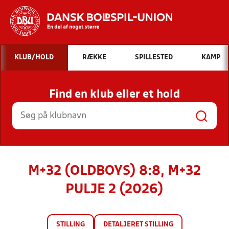
Hvad vil du søge efter?
KLUB/HOLD
RÆKKE
SPILLESTED
KAMP
INDHOLD OG NYHEDER
Find en klub eller et hold
STILLINGER, RESULTATER, KLUBBER OG
HOLD
M+32 (OLDBOYS) 8:8, M+32
PULJE 2 (2026)
STILLING
DETALJERET STILLING