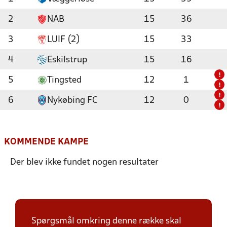
2
NAB
15
36
3
LUIF (2)
15
33
4
Eskilstrup
15
16
!
5
Tingsted
12
1
!
!
6
Nykøbing FC
12
0
!
KOMMENDE KAMPE
Der blev ikke fundet nogen resultater
Spørgsmål omkring denne række skal