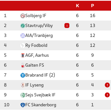
K
P
1
Solbjerg IF
6
16
2
Stavtrup/Viby
6
13
i
3
AIA/Tranbjerg
6
12
4
Ry Fodbold
6
12
5
AGF, Aarhus
6
9
6
Galten FS
6
6
7
Brabrand IF (2)
6
5
8
IF Lyseng
6
4
!
9
Sejs Svejbæk IF
6
3
!
10
FC Skanderborg
6
1