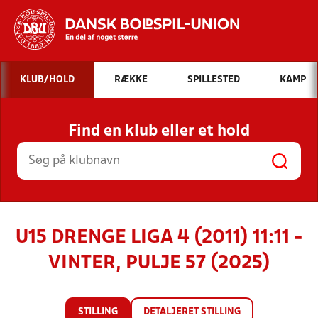
Hvad vil du søge efter?
KLUB/HOLD
RÆKKE
SPILLESTED
KAMP
INDHOLD OG NYHEDER
Find en klub eller et hold
STILLINGER, RESULTATER, KLUBBER OG
HOLD
U15 DRENGE LIGA 4 (2011) 11:11 -
VINTER, PULJE 57 (2025)
STILLING
DETALJERET STILLING