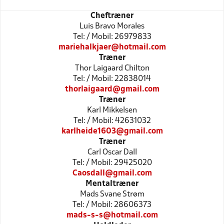
Cheftræner
Luis Bravo Morales
Tel: / Mobil: 26979833
mariehalkjaer@hotmail.com
Træner
Thor Laigaard Chilton
Tel: / Mobil: 22838014
thorlaigaard@gmail.com
Træner
Karl Mikkelsen
Tel: / Mobil: 42631032
karlheide1603@gmail.com
Træner
Carl Oscar Dall
Tel: / Mobil: 29425020
Caosdall@gmail.com
Mentaltræner
Mads Svane Strøm
Tel: / Mobil: 28606373
mads-s-s@hotmail.com