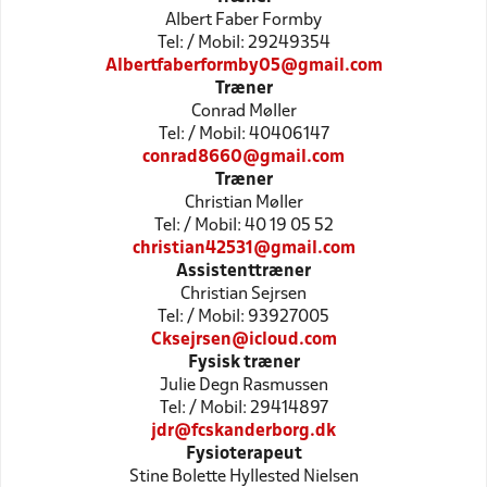
Albert Faber Formby
Tel: / Mobil: 29249354
Albertfaberformby05@gmail.com
Træner
Conrad Møller
Tel: / Mobil: 40406147
conrad8660@gmail.com
Træner
Christian Møller
Tel: / Mobil: 40 19 05 52
christian42531@gmail.com
Assistenttræner
Christian Sejrsen
Tel: / Mobil: 93927005
Cksejrsen@icloud.com
Fysisk træner
Julie Degn Rasmussen
Tel: / Mobil: 29414897
jdr@fcskanderborg.dk
Fysioterapeut
Stine Bolette Hyllested Nielsen