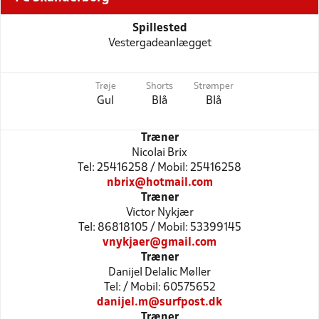
Spillested
Vestergadeanlægget
Trøje
Shorts
Strømper
Gul
Blå
Blå
Træner
Nicolai Brix
Tel: 25416258 / Mobil: 25416258
nbrix@hotmail.com
Træner
Victor Nykjær
Tel: 86818105 / Mobil: 53399145
vnykjaer@gmail.com
Træner
Danijel Delalic Møller
Tel: / Mobil: 60575652
danijel.m@surfpost.dk
Træner