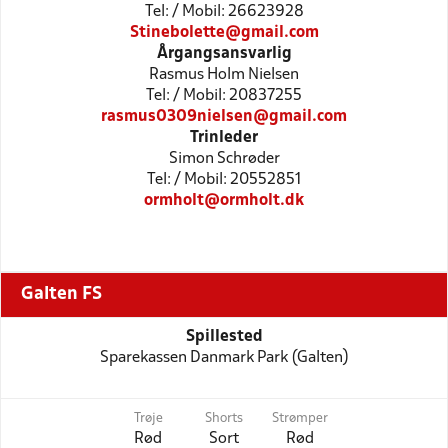
Tel: / Mobil: 26623928
Stinebolette@gmail.com
Årgangsansvarlig
Rasmus Holm Nielsen
Tel: / Mobil: 20837255
rasmus0309nielsen@gmail.com
Trinleder
Simon Schrøder
Tel: / Mobil: 20552851
ormholt@ormholt.dk
Galten FS
Spillested
Sparekassen Danmark Park (Galten)
Trøje
Shorts
Strømper
Rød
Sort
Rød