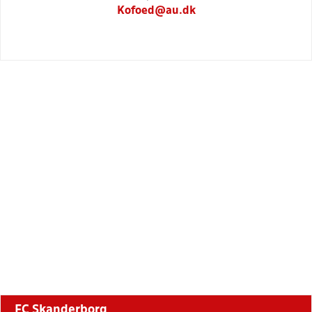
Kofoed@au.dk
FC Skanderborg