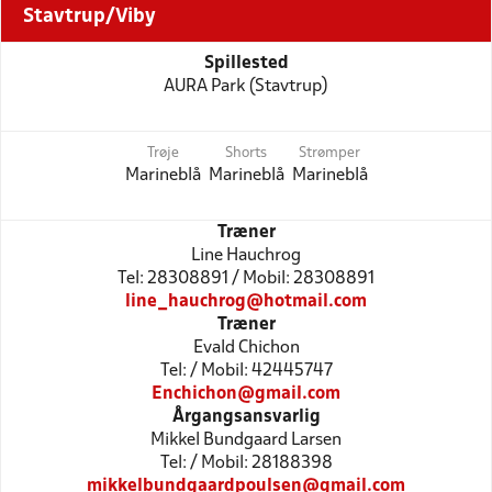
Stavtrup/Viby
Spillested
AURA Park (Stavtrup)
Trøje
Shorts
Strømper
Marineblå
Marineblå
Marineblå
Træner
Line Hauchrog
Tel: 28308891 / Mobil: 28308891
line_hauchrog@hotmail.com
Træner
Evald Chichon
Tel: / Mobil: 42445747
Enchichon@gmail.com
Årgangsansvarlig
Mikkel Bundgaard Larsen
Tel: / Mobil: 28188398
mikkelbundgaardpoulsen@gmail.com