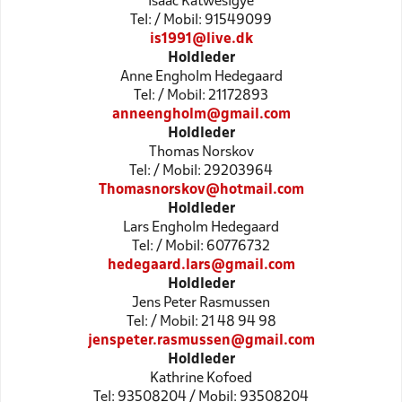
Isaac Katwesigye
Tel: / Mobil: 91549099
is1991@live.dk
Holdleder
Anne Engholm Hedegaard
Tel: / Mobil: 21172893
anneengholm@gmail.com
Holdleder
Thomas Norskov
Tel: / Mobil: 29203964
Thomasnorskov@hotmail.com
Holdleder
Lars Engholm Hedegaard
Tel: / Mobil: 60776732
hedegaard.lars@gmail.com
Holdleder
Jens Peter Rasmussen
Tel: / Mobil: 21 48 94 98
jenspeter.rasmussen@gmail.com
Holdleder
Kathrine Kofoed
Tel: 93508204 / Mobil: 93508204