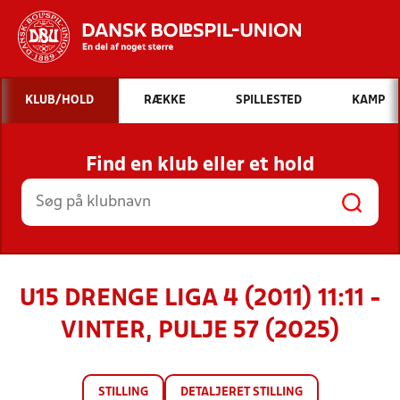
Hvad vil du søge efter?
KLUB/HOLD
RÆKKE
SPILLESTED
KAMP
INDHOLD OG NYHEDER
Find en klub eller et hold
STILLINGER, RESULTATER, KLUBBER OG
HOLD
U15 DRENGE LIGA 4 (2011) 11:11 -
VINTER, PULJE 57 (2025)
STILLING
DETALJERET STILLING