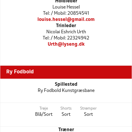
Holdleder
Louise Hessel
Tel: / Mobil: 20854541
louise.hessel@gmail.com
Trinleder
Nicolai Eshrich Urth
Tel: / Mobil: 22324942
Urth@lyseng.dk
Ry Fodbold
Spillested
Ry Fodbold Kunstgræsbane
Trøje
Shorts
Strømper
Blå/Sort
Sort
Sort
Træner