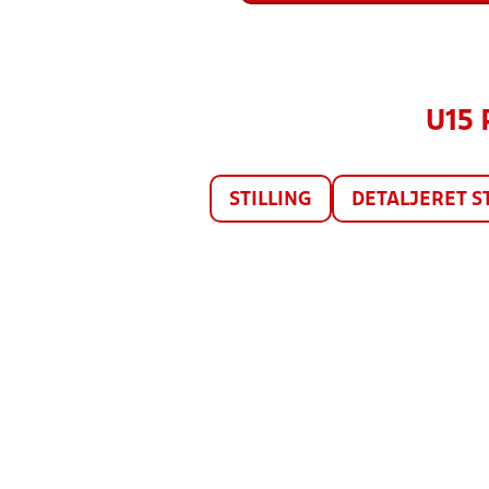
U15 
STILLING
DETALJERET S