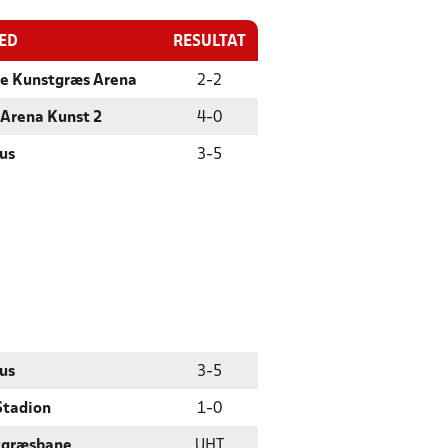
TED
RESULTAT
le Kunstgræs Arena
2
-
2
 Arena Kunst 2
4
-
0
us
3
-
5
us
3
-
5
Stadion
1
-
0
tgræsbane
UHT