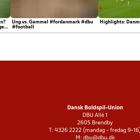
en?
Ung vs. Gammel #fordanmark #dbu
Highlights: Danma
ger
#football
Dansk Boldspil-Union
DBU Allé 1
2605 Brøndby
T: 4326 2222 (mandag - fredag 9-16
M:
dbu@dbu.dk