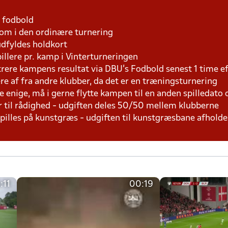
1 fodbold
som i den ordinære turnering
udfyldes holdkort
pillere pr. kamp i Vinterturneringen
trere kampens resultat via DBU's Fodbold senest 1 time 
lere af fra andre klubber, da det er en træningsturnering
e enige, må i gerne flytte kampen til en anden spilledato
r til rådighed - udgiften deles 50/50 mellem klubberne
 spilles på kunstgræs - udgiften til kunstgræsbane afhol
:11
00:19