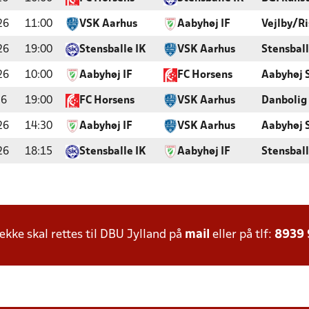
26
11:00
VSK Aarhus
Aabyhøj IF
Vejlby/Ri
26
19:00
Stensballe IK
VSK Aarhus
Stensball
26
10:00
Aabyhøj IF
FC Horsens
Aabyhøj 
26
19:00
FC Horsens
VSK Aarhus
Danbolig
26
14:30
Aabyhøj IF
VSK Aarhus
Aabyhøj 
26
18:15
Stensballe IK
Aabyhøj IF
Stensbal
ke skal rettes til DBU Jylland på
mail
eller på tlf:
8939