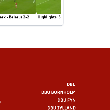
rk - Belarus 2-2
Highlights: Skotland - Danmark 4-2
J
E
DBU
DBU BORNHOLM
DBU FYN
)
DBU JYLLAND