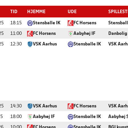
TID
HJEMME
UDE
SPILLES
25
18:15
Stensballe IK
FC Horsens
Stensbal
25
11:00
FC Horsens
Aabyhøj IF
Danbolig
25
12:30
VSK Aarhus
Stensballe IK
VSK Aarh
25
14:30
VSK Aarhus
FC Horsens
VSK Aarh
25
18:00
Aabyhøj IF
Stensballe IK
Aabyhøj 
26
10:00
FC Horsens
Stensballe IK
BGI kuns