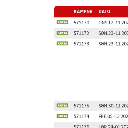
KAMPNR
DATO
571170
ONS.
12-11 20
571172
SØN.
23-11 20
571173
SØN.
23-11 20
571175
SØN.
30-11 20
571174
FRE.
05-12 20
571176
LØR.
24-01 20