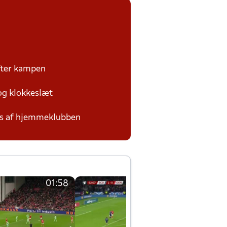
efter kampen
 og klokkeslæt
des af hjemmeklubben
01:58
01:58