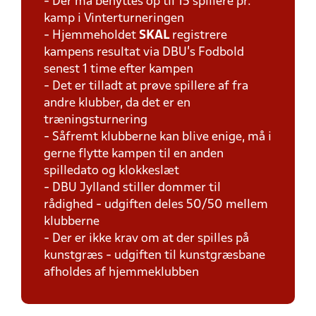
- Der må benyttes op til 15 spillere pr.
kamp i Vinterturneringen
- Hjemmeholdet
SKAL
registrere
kampens resultat via DBU's Fodbold
senest 1 time efter kampen
- Det er tilladt at prøve spillere af fra
andre klubber, da det er en
træningsturnering
- Såfremt klubberne kan blive enige, må i
gerne flytte kampen til en anden
spilledato og klokkeslæt
- DBU Jylland stiller dommer til
rådighed - udgiften deles 50/50 mellem
klubberne
- Der er ikke krav om at der spilles på
kunstgræs - udgiften til kunstgræsbane
afholdes af hjemmeklubben