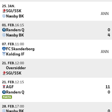
25. JAN.
SGI/SSK
ANN
Næsby BK
01. FEB.
16:15
Randers Q
0
Næsby BK
4
07. FEB.
11:00
FC Skanderborg
ANN
Kolding IF
21. FEB.
12:00
Oversidder
SGI/SSK
21. FEB.
12:15
AGF
11
Randers Q
0
28. FEB.
17:00
Næsby BK
0