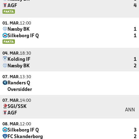
AGF
4
01. MAR.
12:00
Næsby BK
1
Silkeborg IF Q
1
04. MAR.
18:30
Kolding IF
1
Næsby BK
2
07. MAR.
13:30
Randers Q
Oversidder
07. MAR.
14:00
SGI/SSK
ANN
AGF
08. MAR.
12:00
Silkeborg IF Q
3
FC Skanderborg
2