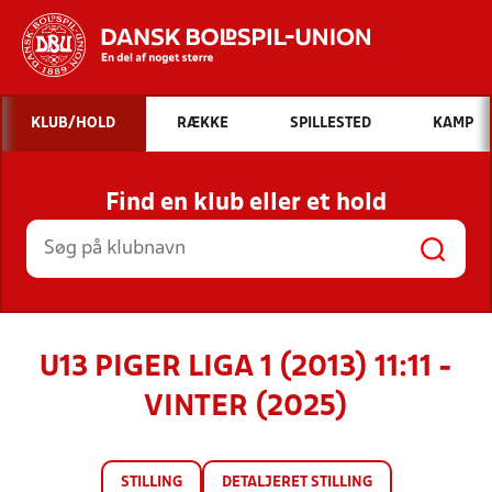
Hvad vil du søge efter?
KLUB/HOLD
RÆKKE
SPILLESTED
KAMP
INDHOLD OG NYHEDER
Find en klub eller et hold
STILLINGER, RESULTATER, KLUBBER OG
HOLD
U13 PIGER LIGA 1 (2013) 11:11 -
VINTER (2025)
STILLING
DETALJERET STILLING