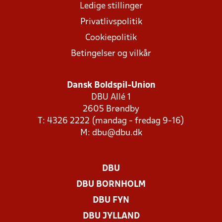
Ledige stillinger
Privatlivspolitik
Cookiepolitik
Betingelser og vilkår
Dansk Boldspil-Union
DBU Allé 1
2605 Brøndby
T: 4326 2222 (mandag - fredag 9-16)
M:
dbu@dbu.dk
DBU
DBU BORNHOLM
DBU FYN
DBU JYLLAND