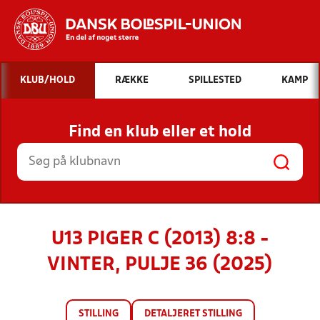
Hvad vil du søge efter?
KLUB/HOLD
RÆKKE
SPILLESTED
KAMP
INDHOLD OG NYHEDER
Find en klub eller et hold
STILLINGER, RESULTATER, KLUBBER OG
HOLD
U13 PIGER C (2013) 8:8 -
VINTER, PULJE 36 (2025)
STILLING
DETALJERET STILLING