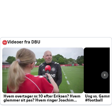
Videoer fra DBU
Hvem overtager nr.10 efter Eriksen? Hvem
Ung vs. Gamm
glemmer sit pas? Hvem ringer Joachim
#football
altid til efter kampe?