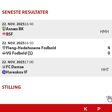
SENESTE RESULTATER
22. NOV. 2025
16:40
Asnæs BK
HMH
BSF
22. NOV. 2025
16:50
Fløng-Hedehusene Fodbold
4
VG Fodbold (1)
0
22. NOV. 2025
17:00
FC Damsø
HHT
Hareskov IF
STILLING
K
P