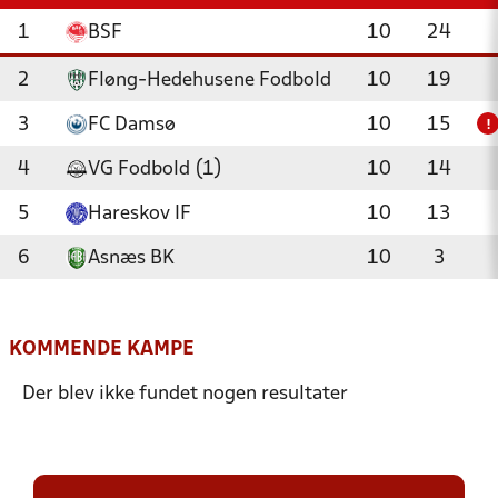
1
BSF
10
24
2
Fløng-Hedehusene Fodbold
10
19
3
FC Damsø
10
15
!
4
VG Fodbold (1)
10
14
5
Hareskov IF
10
13
6
Asnæs BK
10
3
KOMMENDE KAMPE
Der blev ikke fundet nogen resultater