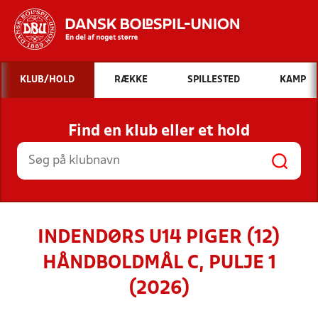
Hvad vil du søge efter?
KLUB/HOLD
RÆKKE
SPILLESTED
KAMP
INDHOLD OG NYHEDER
Find en klub eller et hold
STILLINGER, RESULTATER, KLUBBER OG
HOLD
INDENDØRS U14 PIGER (12)
HÅNDBOLDMÅL C, PULJE 1
(2026)