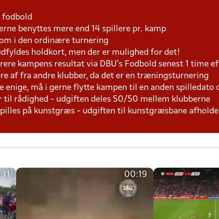
1 fodbold
rne benyttes mere end 14 spillere pr. kamp
som i den ordinære turnering
 udfyldes holdkort, men der er mulighed for det!
ere kampens resultat via DBU's Fodbold senest 1 time e
lere af fra andre klubber, da det er en træningsturnering
e enige, må i gerne flytte kampen til en anden spilledato 
r til rådighed - udgiften deles 50/50 mellem klubberne
 spilles på kunstgræs - udgiften til kunstgræsbane afhol
:11
00:19