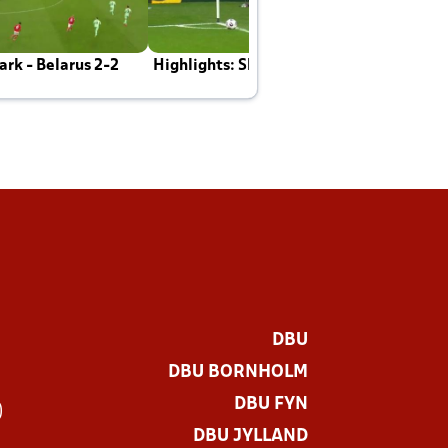
rk - Belarus 2-2
Highlights: Skotland - Danmark 4-2
J
E
DBU
DBU BORNHOLM
DBU FYN
)
DBU JYLLAND