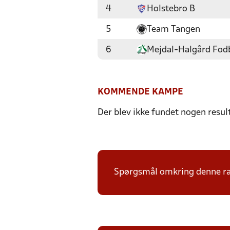
4
Holstebro B
5
Team Tangen
6
Mejdal-Halgård Fod
KOMMENDE KAMPE
Der blev ikke fundet nogen resul
Spørgsmål omkring denne ræk