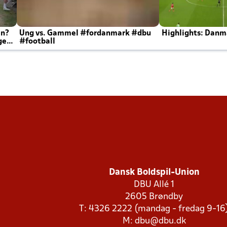
en?
Ung vs. Gammel #fordanmark #dbu
Highlights: Danma
ger
#football
Dansk Boldspil-Union
DBU Allé 1
2605 Brøndby
T: 4326 2222 (mandag - fredag 9-16
M:
dbu@dbu.dk