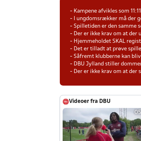
- Kampene afvikles som 11:1
- I ungdomsrækker må der ge
- Spilletiden er den samme 
- Der er ikke krav om at der
- Hjemmeholdet SKAL registr
- Det er tilladt at prøve spil
- Såfremt klubberne kan bliv
- DBU Jylland stiller domme
- Der er ikke krav om at der
Videoer fra DBU
05