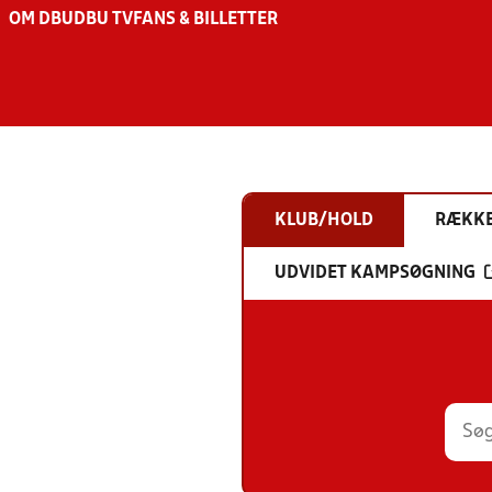
OM DBU
DBU TV
FANS & BILLETTER
KLUB/HOLD
RÆKK
UDVIDET KAMPSØGNING