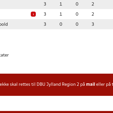
3
1
0
2
3
1
0
2
i
bold
3
0
0
3
tater
ke skal rettes til DBU Jylland Region 2 på
mail
eller på 