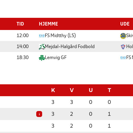
TID
HJEMME
UDE
12:00
FS Midtthy (L5)
Ski
14:00
Mejdal-Halgård Fodbold
Hol
18:30
Lemvig GF
FS 
K
V
U
T
3
3
0
0
3
2
0
1
i
3
2
0
1