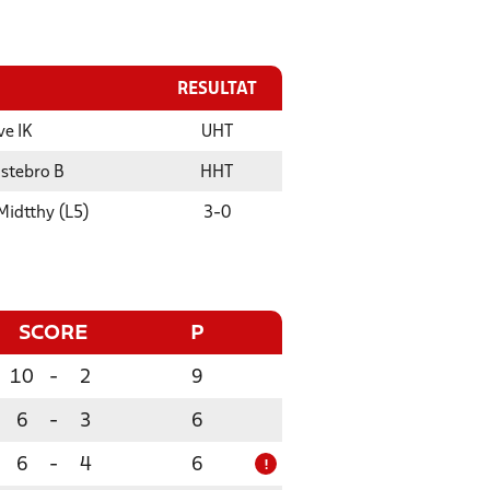
RESULTAT
ve IK
UHT
stebro B
HHT
Midtthy (L5)
3
-
0
SCORE
P
10
-
2
9
6
-
3
6
6
-
4
6
!