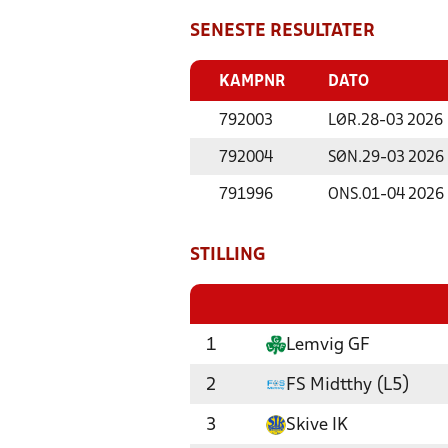
SENESTE RESULTATER
KAMPNR
DATO
792003
LØR.
28-03 2026
792004
SØN.
29-03 2026
791996
ONS.
01-04 2026
STILLING
1
Lemvig GF
2
FS Midtthy (L5)
3
Skive IK