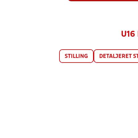
U16 
STILLING
DETALJERET S