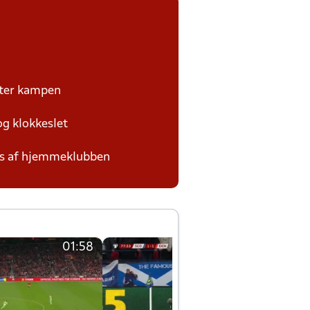
fter kampen
og klokkeslet
des af hjemmeklubben
01:58
01:58