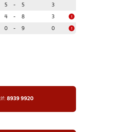
5
-
5
3
4
-
8
3
!
0
-
9
0
!
tlf:
8939 9920