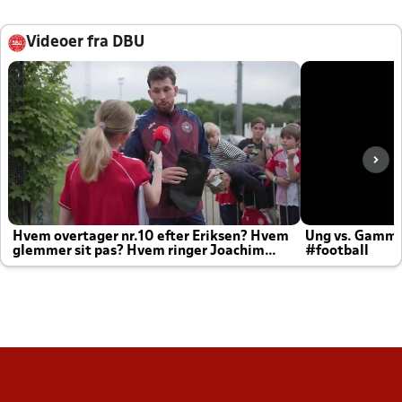
Videoer fra DBU
Hvem overtager nr.10 efter Eriksen? Hvem
Ung vs. Gamm
glemmer sit pas? Hvem ringer Joachim
#football
altid til efter kampe?