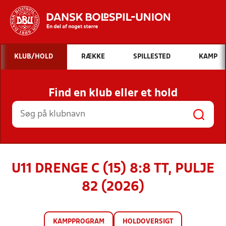
Hvad vil du søge efter?
KLUB/HOLD
RÆKKE
SPILLESTED
KAMP
INDHOLD OG NYHEDER
Find en klub eller et hold
STILLINGER, RESULTATER, KLUBBER OG
HOLD
U11 DRENGE C (15) 8:8 TT, PULJE
82 (2026)
KAMPPROGRAM
HOLDOVERSIGT