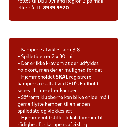
rettes til DBU Jylland Region 2 på
mail
eller på tlf:
8939 9920
- Kampene afvikles som 8:8
- Spilletiden er 2 x 30 min.
- Der er ikke krav om at der udfyldes
holdkort, men der er mulighed for det!
- Hjemmeholdet
SKAL
registrere
kampens resultat via DBU's Fodbold
senest 1 time efter kampen
- Såfremt klubberne kan blive enige, må i
gerne flytte kampen til en anden
spilledato og klokkeslæt
- Hjemmehold stiller lokal dommer til
rådighed for kampens afvikling