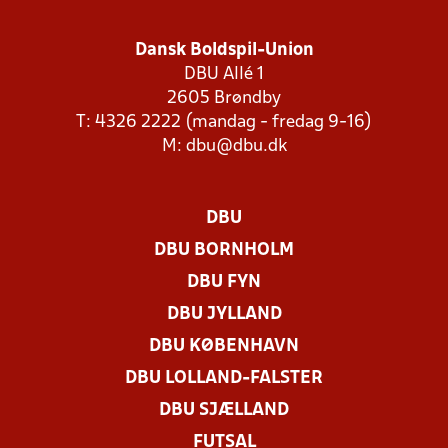
Dansk Boldspil-Union
DBU Allé 1
2605 Brøndby
T: 4326 2222 (mandag - fredag 9-16)
M:
dbu@dbu.dk
DBU
DBU BORNHOLM
DBU FYN
DBU JYLLAND
DBU KØBENHAVN
DBU LOLLAND-FALSTER
DBU SJÆLLAND
FUTSAL