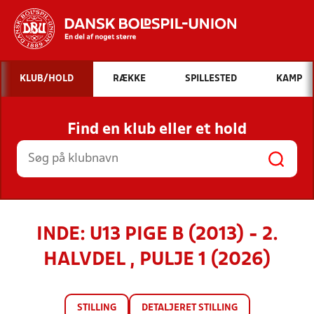
Hvad vil du søge efter?
KLUB/HOLD
RÆKKE
SPILLESTED
KAMP
INDHOLD OG NYHEDER
Find en klub eller et hold
STILLINGER, RESULTATER, KLUBBER OG
HOLD
INDE: U13 PIGE B (2013) - 2.
HALVDEL , PULJE 1 (2026)
STILLING
DETALJERET STILLING