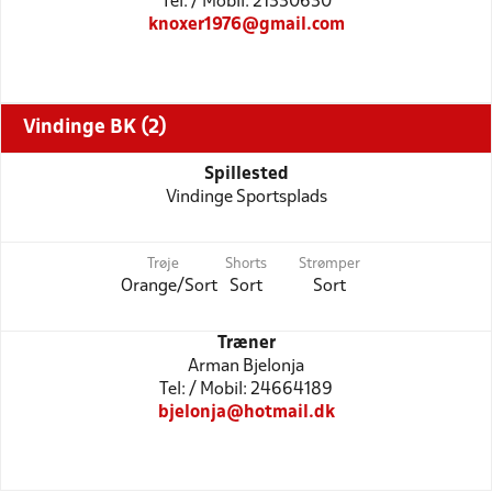
Tel: / Mobil: 21330630
knoxer1976@gmail.com
Vindinge BK (2)
Spillested
Vindinge Sportsplads
Trøje
Shorts
Strømper
Orange/Sort
Sort
Sort
Træner
Arman Bjelonja
Tel: / Mobil: 24664189
bjelonja@hotmail.dk