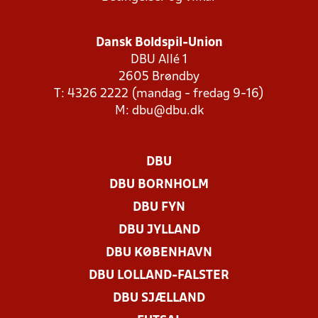
Dansk Boldspil-Union
DBU Allé 1
2605 Brøndby
T: 4326 2222 (mandag - fredag 9-16)
M:
dbu@dbu.dk
DBU
DBU BORNHOLM
DBU FYN
DBU JYLLAND
DBU KØBENHAVN
DBU LOLLAND-FALSTER
DBU SJÆLLAND