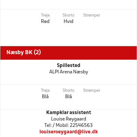
Trøje
Shorts
Strømper
Rød
Hvid
Næsby BK (2)
Spillested
ALPI Arena Næsby
Trøje
Shorts
Strømper
Blå
Blå
Kampklar assistent
Louise Røygaard
Tel: / Mobil: 22546563
louiseroeygaard@live.dk