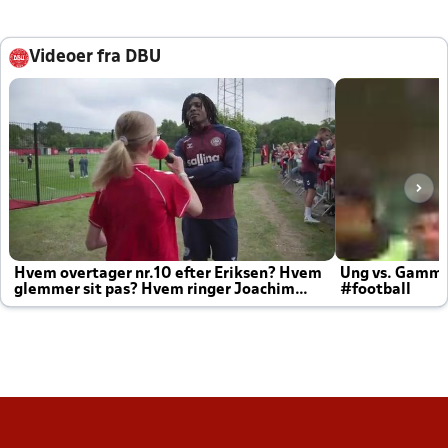
Videoer fra DBU
Hvem overtager nr.10 efter Eriksen? Hvem
Ung vs. Gamm
glemmer sit pas? Hvem ringer Joachim
#football
altid til efter kampe?