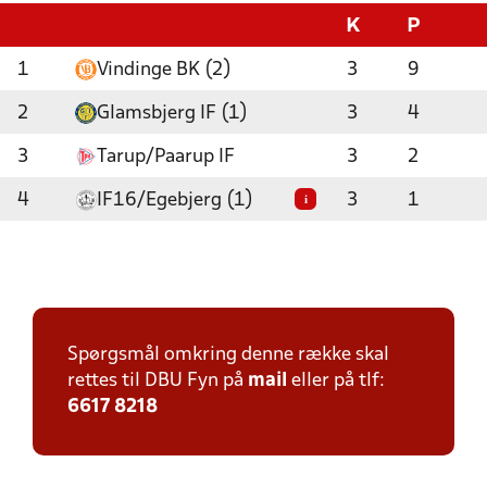
K
P
1
Vindinge BK (2)
3
9
2
Glamsbjerg IF (1)
3
4
3
Tarup/Paarup IF
3
2
4
IF16/Egebjerg (1)
3
1
i
Spørgsmål omkring denne række skal
rettes til DBU Fyn på
mail
eller på tlf:
6617 8218