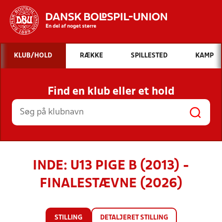
Hvad vil du søge efter?
KLUB/HOLD
RÆKKE
SPILLESTED
KAMP
INDHOLD OG NYHEDER
Find en klub eller et hold
STILLINGER, RESULTATER, KLUBBER OG
HOLD
INDE: U13 PIGE B (2013) -
FINALESTÆVNE (2026)
STILLING
DETALJERET STILLING