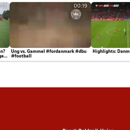
:11
00:19
en?
Ung vs. Gammel #fordanmark #dbu
Highlights: Danma
ger
#football