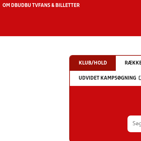
OM DBU
DBU TV
FANS & BILLETTER
KLUB/HOLD
RÆKK
UDVIDET KAMPSØGNING