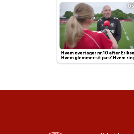
05
Hvem overtager nr.10 efter Eriks
Hvem glemmer sit pas? Hvem rin
Joachim altid til efter kampe?