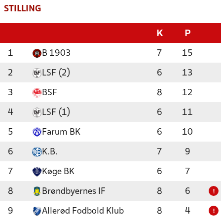
STILLING
K
P
1
B 1903
7
15
2
LSF (2)
6
13
3
BSF
8
12
4
LSF (1)
6
11
5
Farum BK
6
10
6
K.B.
7
9
7
Køge BK
6
7
8
Brøndbyernes IF
8
6
!
9
Allerød Fodbold Klub
8
4
!