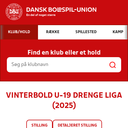
Hvad vil du søge efter?
KLUB/HOLD
RÆKKE
SPILLESTED
KAMP
INDHOLD OG NYHEDER
Find en klub eller et hold
STILLINGER, RESULTATER, KLUBBER OG
HOLD
VINTERBOLD U-19 DRENGE LIGA
(2025)
STILLING
DETALJERET STILLING