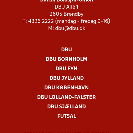
Dansk Boldspil-Union
DBU Allé 1
2605 Brøndby
T: 4326 2222 (mandag - fredag 9-16)
M:
dbu@dbu.dk
DBU
DBU BORNHOLM
DBU FYN
DBU JYLLAND
DBU KØBENHAVN
DBU LOLLAND-FALSTER
DBU SJÆLLAND
FUTSAL