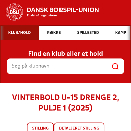
Hvad vil du søge efter?
KLUB/HOLD
RÆKKE
SPILLESTED
KAMP
INDHOLD OG NYHEDER
Find en klub eller et hold
STILLINGER, RESULTATER, KLUBBER OG
HOLD
VINTERBOLD U-15 DRENGE 2,
PULJE 1 (2025)
STILLING
DETALJERET STILLING