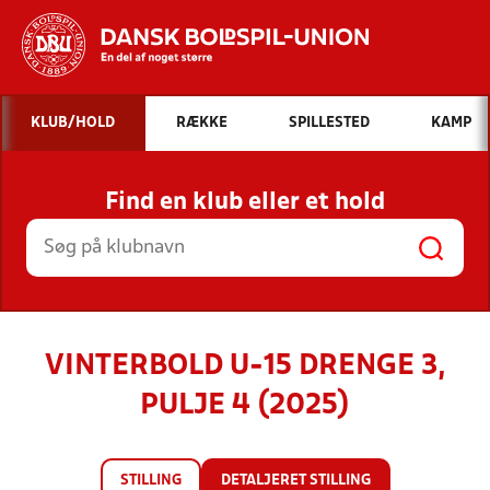
Hvad vil du søge efter?
KLUB/HOLD
RÆKKE
SPILLESTED
KAMP
INDHOLD OG NYHEDER
Find en klub eller et hold
STILLINGER, RESULTATER, KLUBBER OG
HOLD
VINTERBOLD U-15 DRENGE 3,
PULJE 4 (2025)
STILLING
DETALJERET STILLING