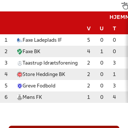
HJEM
V
U
T
1
Faxe Ladeplads IF
5
0
0
2
Faxe BK
4
1
0
3
Taastrup Idrætsforening
2
0
3
4
Store Heddinge BK
2
0
1
5
Greve Fodbold
2
0
3
6
Møns FK
1
0
4