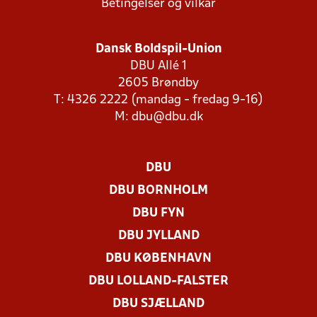
Betingelser og vilkår
Dansk Boldspil-Union
DBU Allé 1
2605 Brøndby
T: 4326 2222 (mandag - fredag 9-16)
M:
dbu@dbu.dk
DBU
DBU BORNHOLM
DBU FYN
DBU JYLLAND
DBU KØBENHAVN
DBU LOLLAND-FALSTER
DBU SJÆLLAND