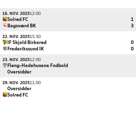
16. NOV. 2025
12:00
Solrød FC
1
Bagsværd BK
3
22. NOV. 2025
15:30
IF Skjold Birkerød
0
Frederikssund IK
0
23. NOV. 2025
12:00
Fløng-Hedehusene Fodbold
Oversidder
29. NOV. 2025
11:00
Oversidder
Solrød FC