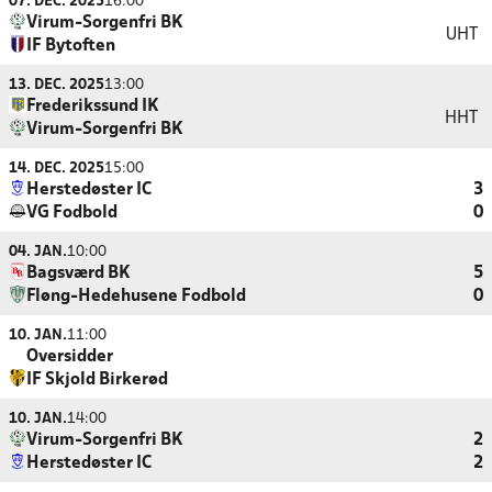
07. DEC. 2025
16:00
Virum-Sorgenfri BK
UHT
IF Bytoften
13. DEC. 2025
13:00
Frederikssund IK
HHT
Virum-Sorgenfri BK
14. DEC. 2025
15:00
Herstedøster IC
3
VG Fodbold
0
04. JAN.
10:00
Bagsværd BK
5
Fløng-Hedehusene Fodbold
0
10. JAN.
11:00
Oversidder
IF Skjold Birkerød
10. JAN.
14:00
Virum-Sorgenfri BK
2
Herstedøster IC
2