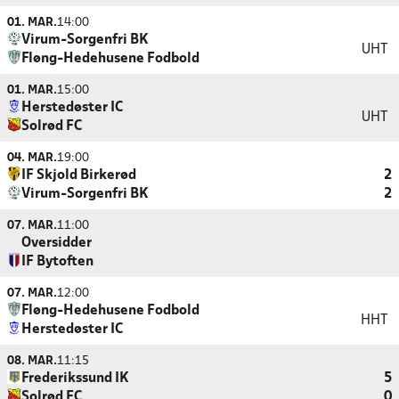
01. MAR.
14:00
Virum-Sorgenfri BK
UHT
Fløng-Hedehusene Fodbold
01. MAR.
15:00
Herstedøster IC
UHT
Solrød FC
04. MAR.
19:00
IF Skjold Birkerød
2
Virum-Sorgenfri BK
2
07. MAR.
11:00
Oversidder
IF Bytoften
07. MAR.
12:00
Fløng-Hedehusene Fodbold
HHT
Herstedøster IC
08. MAR.
11:15
Frederikssund IK
5
Solrød FC
0