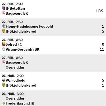
22. FEB.
12:00
IF Bytoften
UDS
Bagsværd BK
22. FEB.
12:30
Fløng-Hedehusene Fodbold
1
IF Skjold Birkerød
5
26. FEB.
18:30
Solrød FC
0
Virum-Sorgenfri BK
11
27. FEB.
18:30
Bagsværd BK
Oversidder
01. MAR.
12:00
VG Fodbold
5
IF Skjold Birkerød
1
01. MAR.
13:00
Oversidder
Frederikssund IK