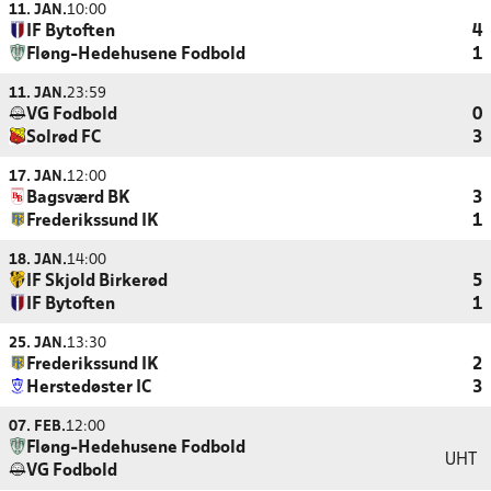
11. JAN.
10:00
IF Bytoften
4
Fløng-Hedehusene Fodbold
1
11. JAN.
23:59
VG Fodbold
0
Solrød FC
3
17. JAN.
12:00
Bagsværd BK
3
Frederikssund IK
1
18. JAN.
14:00
IF Skjold Birkerød
5
IF Bytoften
1
25. JAN.
13:30
Frederikssund IK
2
Herstedøster IC
3
07. FEB.
12:00
Fløng-Hedehusene Fodbold
UHT
VG Fodbold