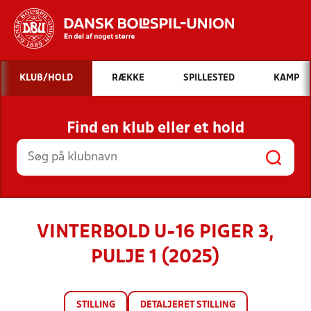
Hvad vil du søge efter?
KLUB/HOLD
RÆKKE
SPILLESTED
KAMP
INDHOLD OG NYHEDER
Find en klub eller et hold
STILLINGER, RESULTATER, KLUBBER OG
HOLD
VINTERBOLD U-16 PIGER 3,
PULJE 1 (2025)
STILLING
DETALJERET STILLING