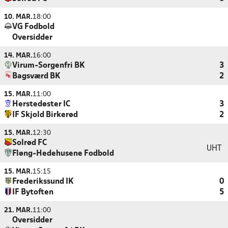
10. MAR.
18:00
VG Fodbold
Oversidder
14. MAR.
16:00
Virum-Sorgenfri BK
3
Bagsværd BK
2
15. MAR.
11:00
Herstedøster IC
3
IF Skjold Birkerød
2
15. MAR.
12:30
Solrød FC
UHT
Fløng-Hedehusene Fodbold
15. MAR.
15:15
Frederikssund IK
0
IF Bytoften
5
21. MAR.
11:00
Oversidder