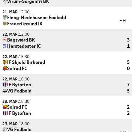
Virum-Sorgenfri BK
21. MAR.
12:00
Fløng-Hedehusene Fodbold
HHT
Frederikssund IK
22. MAR.
12:00
Bagsværd BK
3
Herstedøster IC
1
22. MAR.
15:30
IF Skjold Birkerød
5
Solrød FC
0
22. MAR.
16:00
IF Bytoften
7
VG Fodbold
5
23. MAR.
18:30
Solrød FC
2
IF Bytoften
2
24. MAR.
18:00
VG Fodbold