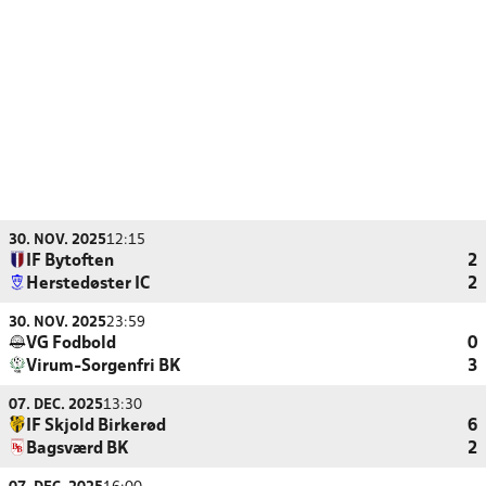
30. NOV. 2025
12:15
IF Bytoften
2
Herstedøster IC
2
30. NOV. 2025
23:59
VG Fodbold
0
Virum-Sorgenfri BK
3
07. DEC. 2025
13:30
IF Skjold Birkerød
6
Bagsværd BK
2