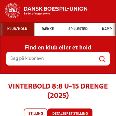
Hvad vil du søge efter?
KLUB/HOLD
RÆKKE
SPILLESTED
KAMP
INDHOLD OG NYHEDER
Find en klub eller et hold
STILLINGER, RESULTATER, KLUBBER OG
HOLD
VINTERBOLD 8:8 U-15 DRENGE
(2025)
STILLING
DETALJERET STILLING