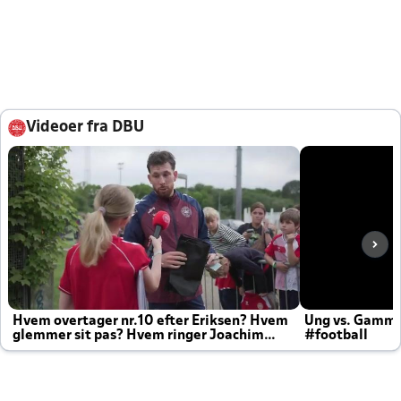
Videoer fra DBU
Hvem overtager nr.10 efter Eriksen? Hvem
Ung vs. Gamm
glemmer sit pas? Hvem ringer Joachim
#football
altid til efter kampe?