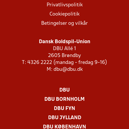
Privatlivspolitik
Cookiepolitik
Betingelser og vilkår
Dansk Boldspil-Union
DBU Allé 1
2605 Brøndby
T: 4326 2222 (mandag - fredag 9-16)
M:
dbu@dbu.dk
DBU
DBU BORNHOLM
DBU FYN
DBU JYLLAND
DBU KØBENHAVN