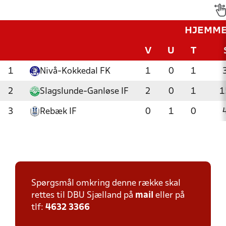
HJEMM
V
U
T
1
Nivå-Kokkedal FK
1
0
1
2
Slagslunde-Ganløse IF
2
0
1
1
3
Rebæk IF
0
1
0
Spørgsmål omkring denne række skal
rettes til DBU Sjælland på
mail
eller på
tlf:
4632 3366