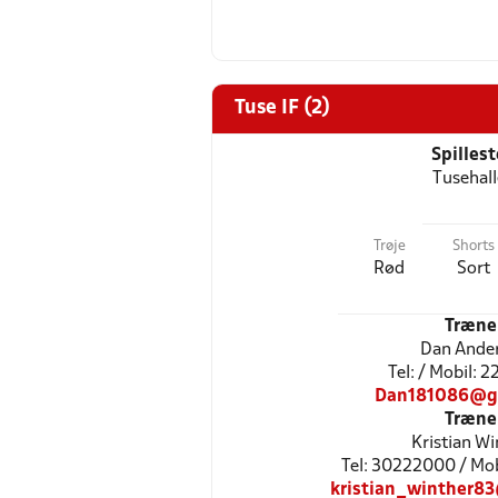
Tuse IF (2)
Spilles
Tusehal
Trøje
Shorts
Rød
Sort
Træne
Dan Ande
Tel: / Mobil: 
Dan181086@g
Træne
Kristian Wi
Tel: 30222000 / Mo
kristian_winther8