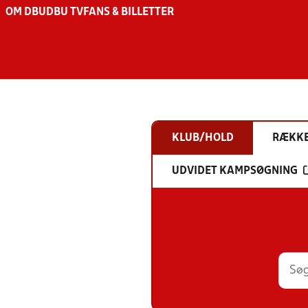
OM DBU
DBU TV
FANS & BILLETTER
KLUB/HOLD
RÆKK
UDVIDET KAMPSØGNING