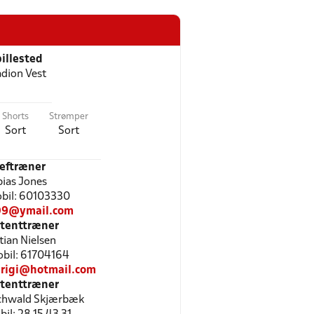
illested
adion Vest
Shorts
Strømper
Sort
Sort
eftræner
ias Jones
Mobil: 60103330
09@ymail.com
stenttræner
tian Nielsen
Mobil: 61704164
hrigi@hotmail.com
stenttræner
chwald Skjærbæk