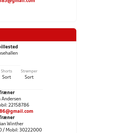
n85@gmail.com
illested
sehallen
Shorts
Strømper
Sort
Sort
Træner
 Andersen
Mobil: 22158786
86@gmail.com
Træner
tian Winther
0 / Mobil: 30222000