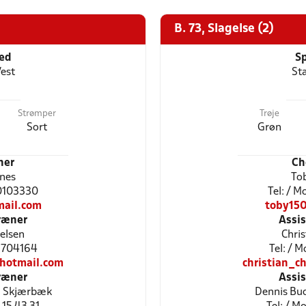
B. 73, Slagelse (2)
ted
Sp
est
St
Strømper
Trøje
Sort
Grøn
ner
Ch
ones
Tob
60103330
Tel: / 
ail.com
toby15
ræner
Assi
ielsen
Chris
61704164
Tel: / 
@hotmail.com
christian_c
ræner
Assi
d Skjærbæk
Dennis Bu