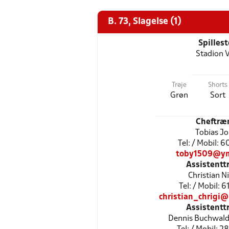
B. 73, Slagelse (1)
Spilles
Stadion V
Trøje
Shorts
Grøn
Sort
Cheftræ
Tobias J
Tel: / Mobil: 
toby1509@ym
Assistentt
Christian N
Tel: / Mobil: 
christian_chrigi
Assistentt
Dennis Buchwal