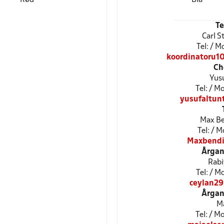
T
Carl S
Tel: / 
koordinatoru1
Ch
Yus
Tel: / 
yusufaltun
Max Be
Tel: / 
Maxbendi
Årgan
Rabi
Tel: / 
ceylan2
Årgan
Ma
Tel: / 