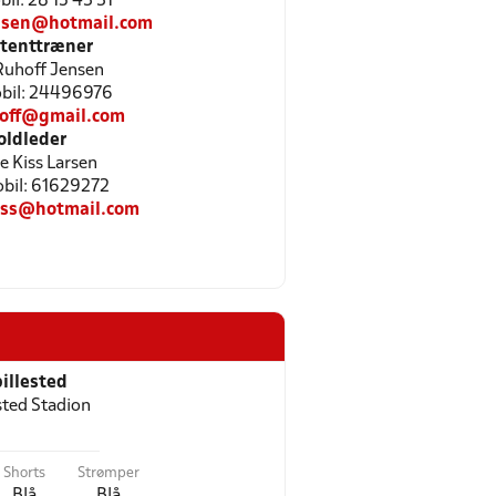
bil: 28 15 43 31
ensen@hotmail.com
stenttræner
Ruhoff Jensen
Mobil: 24496976
hoff@gmail.com
oldleder
le Kiss Larsen
Mobil: 61629272
kiss@hotmail.com
illested
ted Stadion
Shorts
Strømper
Blå
Blå