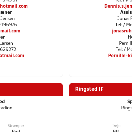
8 15 43 31
Tel: / Mo
hotmail.com
Dennis.s.j
ræner
Assi
 Jensen
Jonas 
24496976
Tel: / 
mail.com
jonasru
er
H
 Larsen
Pernil
61629272
Tel: / 
otmail.com
Pernille-
Ringsted IF
ted
Sp
tadion
Rings
Strømper
Trøje
Rød
Blå