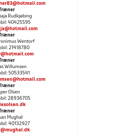
ther83@hotmail.com
Træner
iaja Rudkjøbing
Mobil: 40425595
aja@hotmail.com
Træner
eronimus Wentorf
Mobil: 21418780
jw@hotmail.com
Træner
s Willumsen
Mobil: 50533541
umsen@hotmail.com
Træner
per Olsen
Mobil: 28936705
lexolsen.dk
Træner
san Mughal
Mobil: 40132927
n@mughal.dk