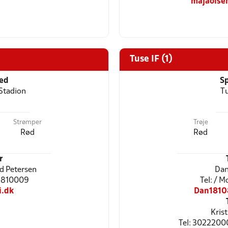
majaolse
Tuse IF (1)
ted
Sp
Stadion
Tu
Strømper
Trøje
Rød
Rød
r
d Petersen
Dan
24810009
Tel: / 
i.dk
Dan1810
Kris
Tel: 3022200