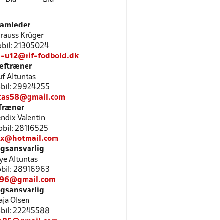
eamleder
trauss Krüger
Mobil: 21305024
0-u12@rif-fodbold.dk
eftræner
uf Altuntas
Mobil: 29924255
tas58@gmail.com
Træner
ndix Valentin
Mobil: 28116525
x@hotmail.com
gsansvarlig
ye Altuntas
Mobil: 28916963
996@gmail.com
gsansvarlig
ja Olsen
Mobil: 22245588