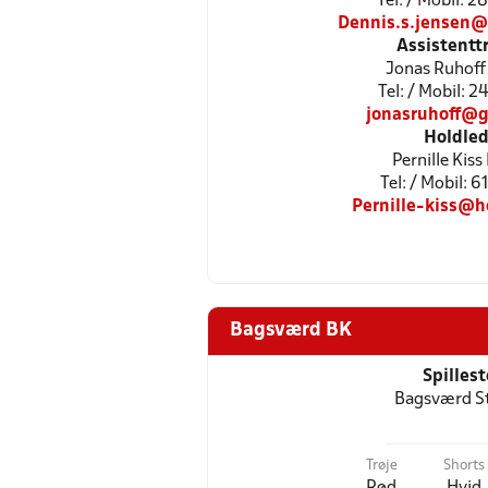
Tel: / Mobil: 2
Dennis.s.jensen@
Assistentt
Jonas Ruhoff
Tel: / Mobil: 
jonasruhoff@g
Holdled
Pernille Kiss
Tel: / Mobil: 
Pernille-kiss@h
Bagsværd BK
Spilles
Bagsværd S
Trøje
Shorts
Rød
Hvid