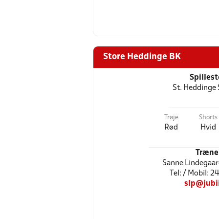
Store Heddinge BK
Spilles
St. Heddinge 
Trøje
Shorts
Rød
Hvid
Træne
Sanne Lindegaar
Tel: / Mobil: 
slp@jubi