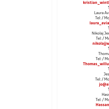
kristian_win
Laura Av
Tel: / 
laura_avi
Nikolaj J
Tel: / 
nikolaj
Thoma
Tel: / 
Thomas_will
Jes
Tel: / 
jo@a
Has
Tel: / 
Hassa