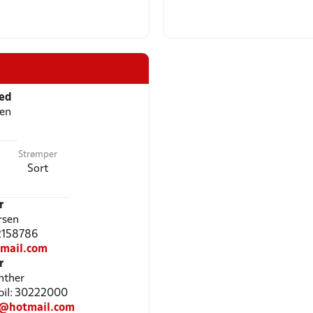
ted
len
Strømper
Sort
r
rsen
22158786
mail.com
r
nther
bil: 30222000
3@hotmail.com