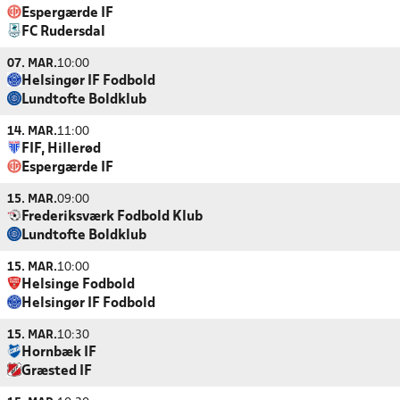
Espergærde IF
FC Rudersdal
07. MAR.
10:00
Helsingør IF Fodbold
Lundtofte Boldklub
14. MAR.
11:00
FIF, Hillerød
Espergærde IF
15. MAR.
09:00
Frederiksværk Fodbold Klub
Lundtofte Boldklub
15. MAR.
10:00
Helsinge Fodbold
Helsingør IF Fodbold
15. MAR.
10:30
Hornbæk IF
Græsted IF