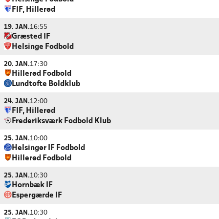
FIF, Hillerød
19. JAN.
16:55
Græsted IF
Helsinge Fodbold
20. JAN.
17:30
Hillerød Fodbold
Lundtofte Boldklub
24. JAN.
12:00
FIF, Hillerød
Frederiksværk Fodbold Klub
25. JAN.
10:00
Helsingør IF Fodbold
Hillerød Fodbold
25. JAN.
10:30
Hornbæk IF
Espergærde IF
25. JAN.
10:30