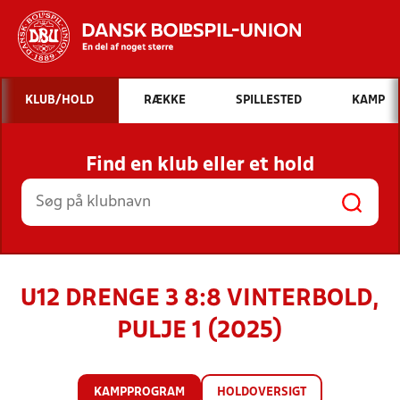
Hvad vil du søge efter?
KLUB/HOLD
RÆKKE
SPILLESTED
KAMP
INDHOLD OG NYHEDER
Find en klub eller et hold
STILLINGER, RESULTATER, KLUBBER OG
HOLD
U12 DRENGE 3 8:8 VINTERBOLD,
PULJE 1 (2025)
KAMPPROGRAM
HOLDOVERSIGT