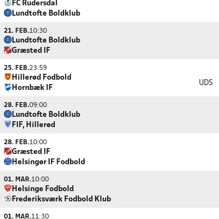
FC Rudersdal
Lundtofte Boldklub
21. FEB.
10:30
Lundtofte Boldklub
Græsted IF
25. FEB.
23:59
Hillerød Fodbold
UDS
Hornbæk IF
28. FEB.
09:00
Lundtofte Boldklub
FIF, Hillerød
28. FEB.
10:00
Græsted IF
Helsingør IF Fodbold
01. MAR.
10:00
Helsinge Fodbold
Frederiksværk Fodbold Klub
01. MAR.
11:30