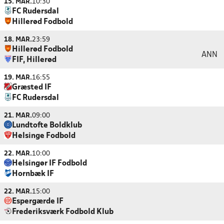
15. MAR.
10:30
FC Rudersdal
Hillerød Fodbold
18. MAR.
23:59
Hillerød Fodbold
ANN
FIF, Hillerød
19. MAR.
16:55
Græsted IF
FC Rudersdal
21. MAR.
09:00
Lundtofte Boldklub
Helsinge Fodbold
22. MAR.
10:00
Helsingør IF Fodbold
Hornbæk IF
22. MAR.
15:00
Espergærde IF
Frederiksværk Fodbold Klub