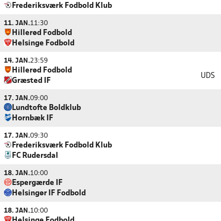
Frederiksværk Fodbold Klub
11. JAN.
11:30
Hillerød Fodbold
Helsinge Fodbold
14. JAN.
23:59
Hillerød Fodbold
UDS
Græsted IF
17. JAN.
09:00
Lundtofte Boldklub
Hornbæk IF
17. JAN.
09:30
Frederiksværk Fodbold Klub
FC Rudersdal
18. JAN.
10:00
Espergærde IF
Helsingør IF Fodbold
18. JAN.
10:00
Helsinge Fodbold