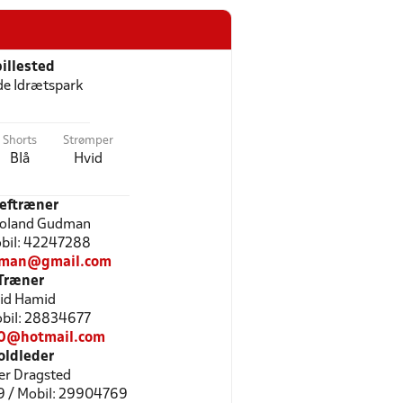
illested
de Idrætspark
Shorts
Strømper
Blå
Hvid
eftræner
Boland Gudman
Mobil: 42247288
man@gmail.com
Træner
id Hamid
Mobil: 28834677
0@hotmail.com
oldleder
er Dragsted
9 / Mobil: 29904769