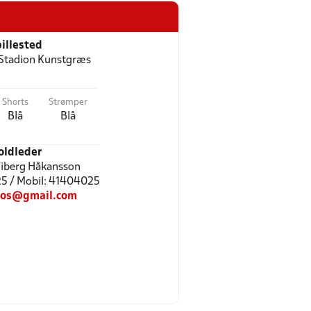
illested
 Stadion Kunstgræs
Shorts
Strømper
Blå
Blå
oldleder
iberg Håkansson
 25 / Mobil: 41404025
os@gmail.com