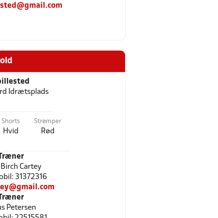
gsted@gmail.com
old
illested
d Idrætsplads
Shorts
Strømper
Hvid
Rød
Træner
 Birch Cartey
Mobil: 31372316
rtey@gmail.com
Træner
s Petersen
Mobil: 22515581