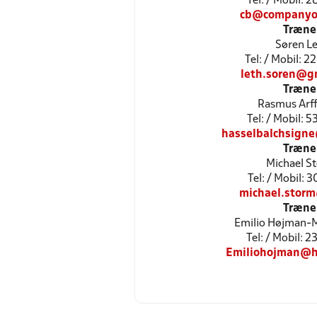
Tel: / Mobil: 
cb@companyo
Træne
Søren L
Tel: / Mobil: 
leth.soren@g
Træne
Rasmus Arf
Tel: / Mobil: 
hasselbalchsign
Træne
Michael S
Tel: / Mobil: 
michael.storm
Træne
Emilio Højman-M
Tel: / Mobil: 
Emiliohojman@h