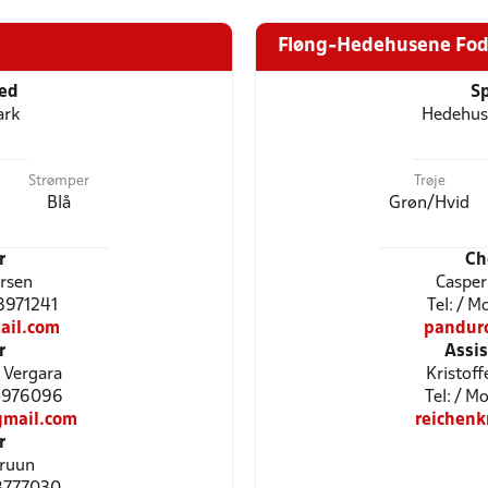
Fløng-Hedehusene Fod
ted
Sp
ark
Hedehus
Strømper
Trøje
Blå
Grøn/Hvid
r
Ch
ursen
Casper
28971241
Tel: / M
ail.com
pandur
r
Assi
 Vergara
Kristof
24976096
Tel: / 
mail.com
reichen
r
Bruun