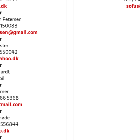
.dk
sofu
r
 Petersen
52150088
rsen@gmail.com
r
ster
61550042
ahoo.dk
r
hardt
il:
r
æmer
3066 5368
tmail.com
r
møde
40556844
p.dk
r