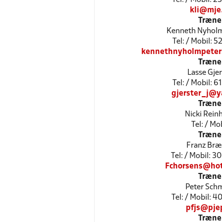
kli@mje
Træne
Kenneth Nyholm
Tel: / Mobil: 
kennethnyholmpete
Træne
Lasse Gjer
Tel: / Mobil: 
gjerster_j@y
Træne
Nicki Rein
Tel: / Mob
Træne
Franz Br
Tel: / Mobil: 
Fchorsens@ho
Træne
Peter Sch
Tel: / Mobil: 
pfjs@pje
Træne