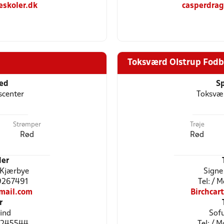
skoler.dk
casperdra
Toksværd Olstrup Fodb
ted
Sp
scenter
Toksvær
Strømper
Trøje
Rød
Rød
er
 Kjærbye
Signe
29267491
Tel: / 
mail.com
Birchca
r
ind
Sofu
23245544
Tel: / 