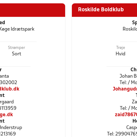
Roskilde Boldklub
ted
Sp
 Køge Idrætspark
Roskil
Strømper
Trøje
Sort
Hvid
r
Ch
anta
Johan 
61302002
Tel: / 
dklub.dk
Johangud
nt
ergaard
Za
28113959
Tel: / 
ge.dk
zaid7867
nt
H
Understrup
Casp
51213169
Tel: 2990476