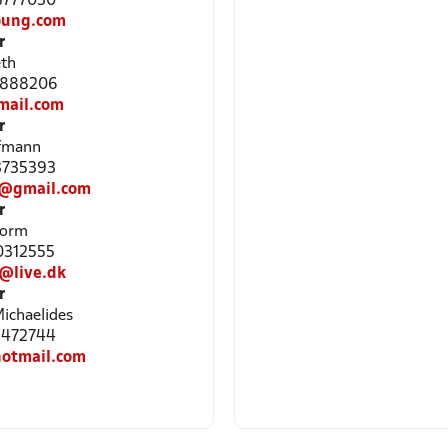
28777030
ung.com
r
eth
22888206
mail.com
r
fmann
53735393
e@gmail.com
r
torm
30312555
@live.dk
r
ichaelides
23472744
otmail.com