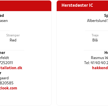
Herstedøster IC
ted
Sp
Oasen
Albertslund
Strømper
Trøje
Rød
Blå
ner
H
efeldt
Rasmus W
27252011
Tel: 41 40 40
allation.dk
hakkend
r
gaard
21820585
tlook.com