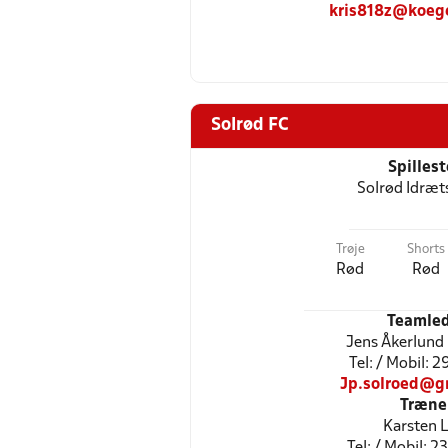
kris818z@koege
Solrød FC
Spilles
Solrød Idræt
Trøje
Shorts
Rød
Rød
Teamled
Jens Åkerlund
Tel: / Mobil: 
Jp.solroed@g
Træne
Karsten L
Tel: / Mobil: 