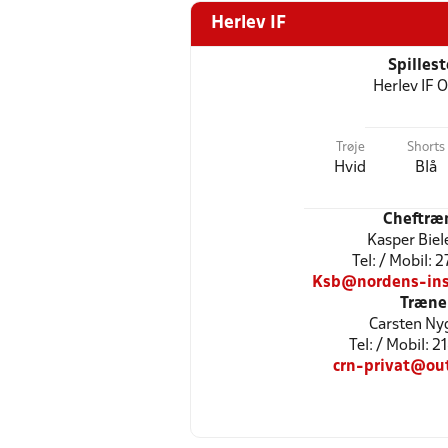
Herlev IF
Spilles
Herlev IF 
Trøje
Shorts
Hvid
Blå
Cheftræ
Kasper Biel
Tel: / Mobil: 
Ksb@nordens-inst
Træne
Carsten Ny
Tel: / Mobil: 
crn-privat@ou