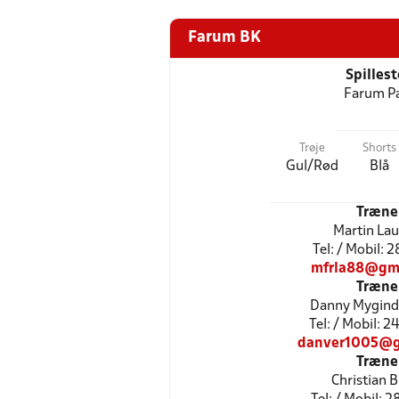
Farum BK
Spilles
Farum P
Trøje
Shorts
Gul/Rød
Blå
Træne
Martin La
Tel: / Mobil: 
mfrla88@gm
Træne
Danny Mygind
Tel: / Mobil: 
danver1005@g
Træne
Christian 