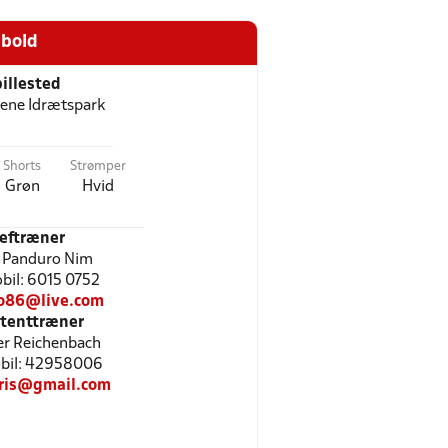
bold
illested
ene Idrætspark
Shorts
Strømper
Grøn
Hvid
eftræner
 Panduro Nim
obil: 6015 0752
o86@live.com
stenttræner
fer Reichenbach
Mobil: 42958006
kris@gmail.com