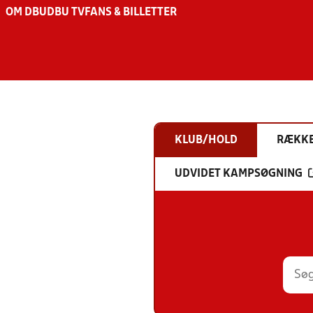
OM DBU
DBU TV
FANS & BILLETTER
KLUB/HOLD
RÆKK
UDVIDET KAMPSØGNING