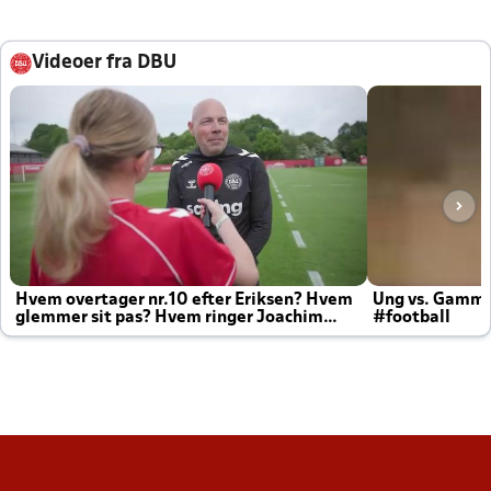
Videoer fra DBU
Hvem overtager nr.10 efter Eriksen? Hvem
Ung vs. Gamm
glemmer sit pas? Hvem ringer Joachim
#football
altid til efter kampe?