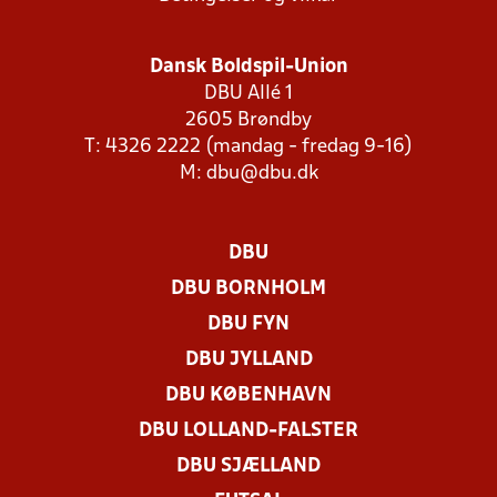
Dansk Boldspil-Union
DBU Allé 1
2605 Brøndby
T: 4326 2222 (mandag - fredag 9-16)
M:
dbu@dbu.dk
DBU
DBU BORNHOLM
DBU FYN
DBU JYLLAND
DBU KØBENHAVN
DBU LOLLAND-FALSTER
DBU SJÆLLAND