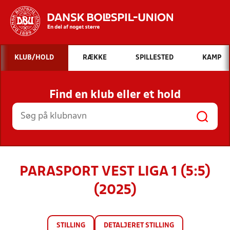
Hvad vil du søge efter?
KLUB/HOLD
RÆKKE
SPILLESTED
KAMP
INDHOLD OG NYHEDER
Find en klub eller et hold
STILLINGER, RESULTATER, KLUBBER OG
HOLD
PARASPORT VEST LIGA 1 (5:5)
(2025)
STILLING
DETALJERET STILLING