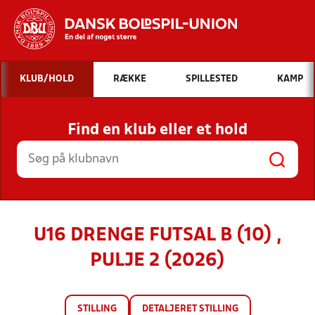
Hvad vil du søge efter?
KLUB/HOLD
RÆKKE
SPILLESTED
KAMP
INDHOLD OG NYHEDER
Find en klub eller et hold
STILLINGER, RESULTATER, KLUBBER OG
HOLD
U16 DRENGE FUTSAL B (10) ,
PULJE 2 (2026)
STILLING
DETALJERET STILLING