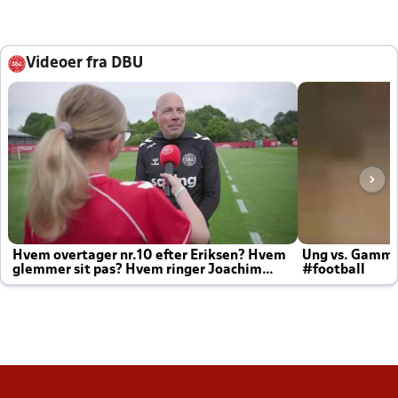
Videoer fra DBU
Hvem overtager nr.10 efter Eriksen? Hvem
Ung vs. Gamm
glemmer sit pas? Hvem ringer Joachim
#football
altid til efter kampe?