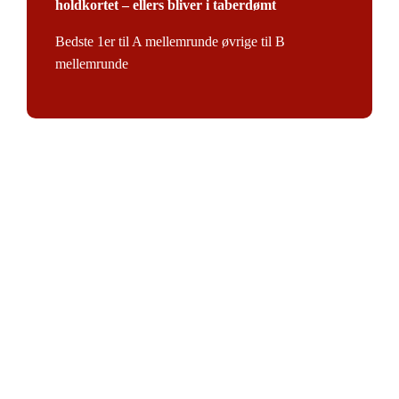
holdkortet – ellers bliver i taberdømt
Bedste 1er til A mellemrunde øvrige til B
mellemrunde