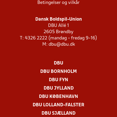
Betingelser og vilkår
Dansk Boldspil-Union
DBU Allé 1
2605 Brøndby
T: 4326 2222 (mandag - fredag 9-16)
M:
dbu@dbu.dk
DBU
DBU BORNHOLM
DBU FYN
DBU JYLLAND
DBU KØBENHAVN
DBU LOLLAND-FALSTER
DBU SJÆLLAND