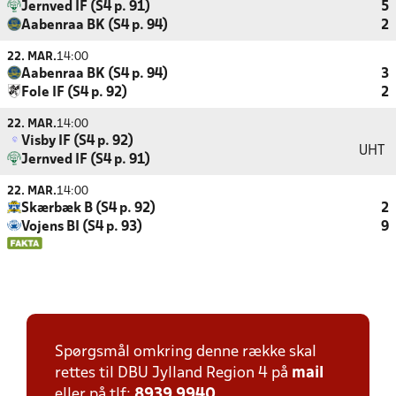
Jernved IF (S4 p. 91)
5
Aabenraa BK (S4 p. 94)
2
22. MAR.
14:00
Aabenraa BK (S4 p. 94)
3
Fole IF (S4 p. 92)
2
22. MAR.
14:00
Visby IF (S4 p. 92)
UHT
Jernved IF (S4 p. 91)
22. MAR.
14:00
Skærbæk B (S4 p. 92)
2
Vojens BI (S4 p. 93)
9
Spørgsmål omkring denne række skal
rettes til DBU Jylland Region 4 på
mail
eller på tlf:
8939 9940