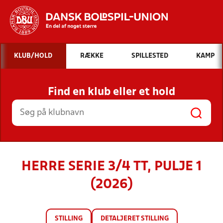
Hvad vil du søge efter?
KLUB/HOLD
RÆKKE
SPILLESTED
KAMP
INDHOLD OG NYHEDER
Find en klub eller et hold
STILLINGER, RESULTATER, KLUBBER OG
HOLD
HERRE SERIE 3/4 TT, PULJE 1
(2026)
STILLING
DETALJERET STILLING