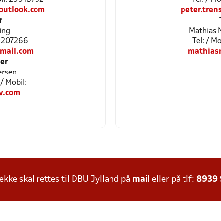
outlook.com
peter.tre
r
ing
Mathias 
26207266
Tel: / 
mail.com
mathias
er
ersen
/ Mobil:
v.com
ke skal rettes til DBU Jylland på
mail
eller på tlf:
8939