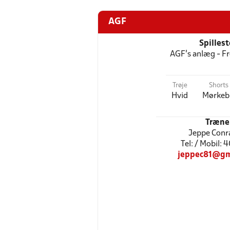
AGF
Spilles
AGF's anlæg - F
Trøje
Shorts
Hvid
Mørkeb
Træne
Jeppe Conr
Tel: / Mobil: 
jeppec81@gm