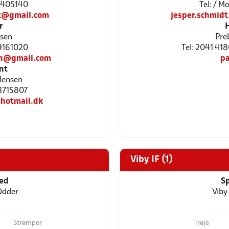
41405140
Tel: / 
rt@gmail.com
jesper.schmid
r
sen
Pre
29161020
Tel: 2041 41
en@gmail.com
p
nt
Jensen
23715807
hotmail.dk
Viby IF (1)
ted
Sp
Odder
Viby
Strømper
Trøje