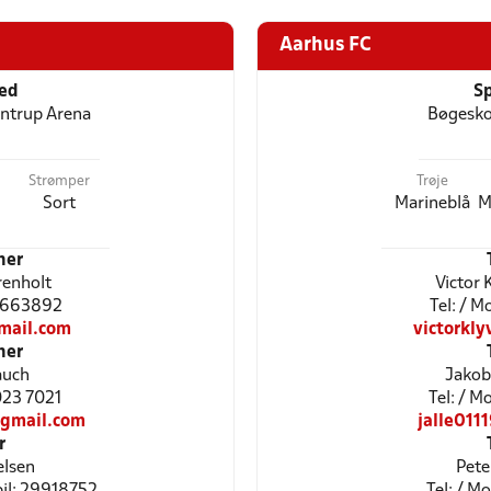
Aarhus FC
ted
Sp
antrup Arena
Bøgesko
Strømper
Trøje
Sort
Marineblå
M
ner
renholt
Victor 
61663892
Tel: / 
mail.com
victorkl
ner
auch
Jakob
3023 7021
Tel: / 
gmail.com
jalle01
r
elsen
Pete
bil: 29918752
Tel: / M