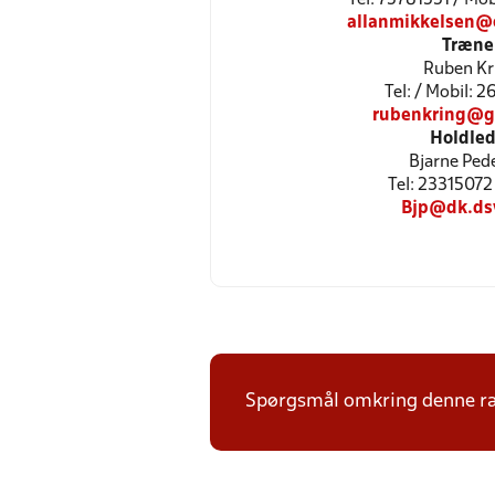
allanmikkelsen@
Træne
Ruben Kr
Tel: / Mobil: 
rubenkring@g
Holdled
Bjarne Ped
Tel: 23315072 
Bjp@dk.ds
Spørgsmål omkring denne ræk