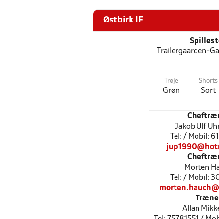
Østbirk IF
Spilles
Trailergaarden-G
Trøje
Shorts
Grøn
Sort
Cheftræ
Jakob Ulf Uh
Tel: / Mobil: 
jup1990@hot
Cheftræ
Morten H
Tel: / Mobil: 
morten.hauch@
Træne
Allan Mikk
Tel: 75781551 / Mo