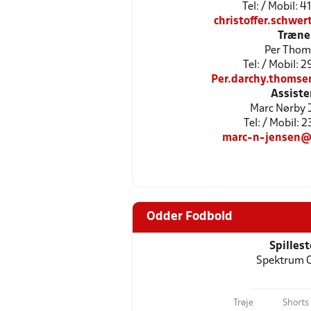
Tel: / Mobil: 
christoffer.schwe
Træne
Per Thom
Tel: / Mobil: 
Per.darchy.thoms
Assiste
Marc Nørby 
Tel: / Mobil: 
marc-n-jensen@
Odder Fodbold
Spilles
Spektrum 
Trøje
Shorts