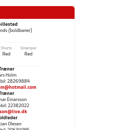
illested
nds (boldbaner)
Shorts
Strømper
Rød
Rød
Træner
ars Holm
Mobil: 28269884
lm@hotmail.com
Træner
rnar Einarsson
Mobil: 22382022
sson@live.dk
oldleder
tian Olesen