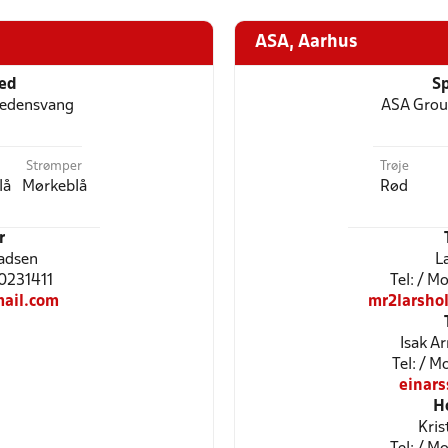
ASA, Aarhus
ted
Sp
redensvang
ASA Grou
Strømper
Trøje
lå
Mørkeblå
Rød
r
adsen
L
40231411
Tel: / 
ail.com
mr2larsho
Isak A
Tel: / 
einar
H
Kris