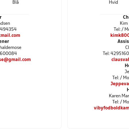
Blå
Hvid
r
Ch
ndsen
Kim 
30494354
Tel: / 
mail.com
kimk80
æner
Assi
haldemose
C
 20600084
Tel: 4295160
se@gmail.com
clausv
H
Je
Tel: / 
Jeppeva
Karen Mar
Tel: / M
vibyfodboldka