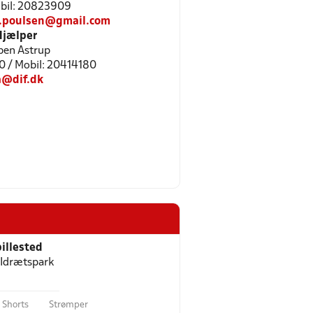
Mobil: 20823909
t.poulsen@gmail.com
Hjælper
ben Astrup
80 / Mobil: 20414180
a@dif.dk
illested
 Idrætspark
Shorts
Strømper