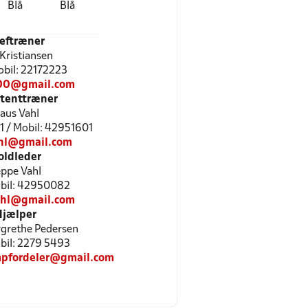
Blå
Blå
eftræner
Kristiansen
Mobil: 22172223
00@gmail.com
stenttræner
laus Vahl
1 / Mobil: 42951601
ahl@gmail.com
oldleder
ppe Vahl
Mobil: 42950082
hl@gmail.com
Hjælper
grethe Pedersen
obil: 2279 5493
mpfordeler@gmail.com