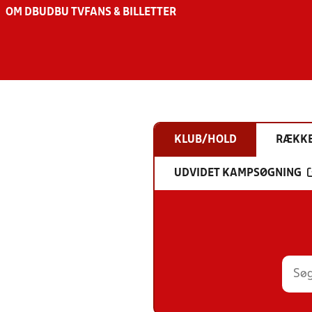
OM DBU
DBU TV
FANS & BILLETTER
KLUB/HOLD
RÆKK
UDVIDET KAMPSØGNING