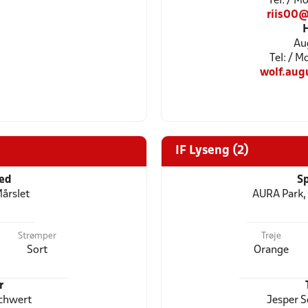
Tel: / 
riis00
Au
Tel: / 
wolf.aug
IF Lyseng (2)
ted
Sp
årslet
AURA Park, 
Strømper
Trøje
Sort
Orange
r
Schwert
Jesper S