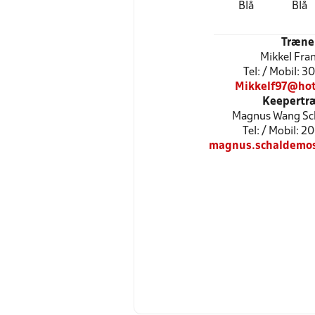
Blå
Blå
Træne
Mikkel Fra
Tel: / Mobil: 
Mikkelf97@hot
Keepertr
Magnus Wang Sc
Tel: / Mobil:
magnus.schaldemo