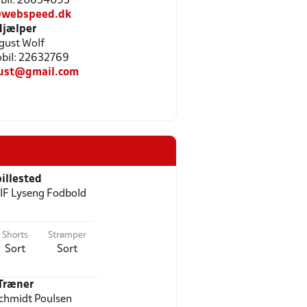
Mobil: 20634095
@webspeed.dk
Hjælper
gust Wolf
Mobil: 22632769
ust@gmail.com
illested
IF Lyseng Fodbold
Shorts
Strømper
Sort
Sort
Træner
chmidt Poulsen