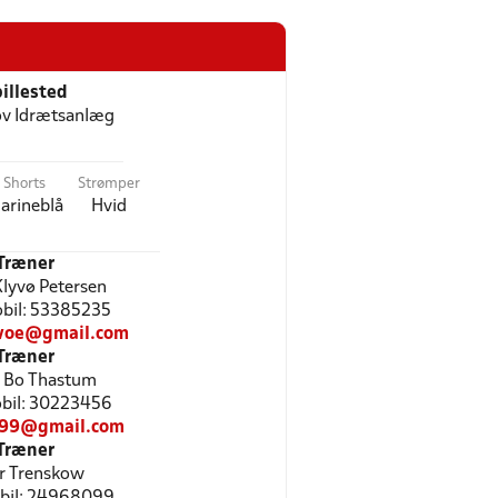
illested
v Idrætsanlæg
Shorts
Strømper
arineblå
Hvid
Træner
Klyvø Petersen
Mobil: 53385235
yvoe@gmail.com
Træner
 Bo Thastum
Mobil: 30223456
1199@gmail.com
Træner
r Trenskow
obil: 24968099