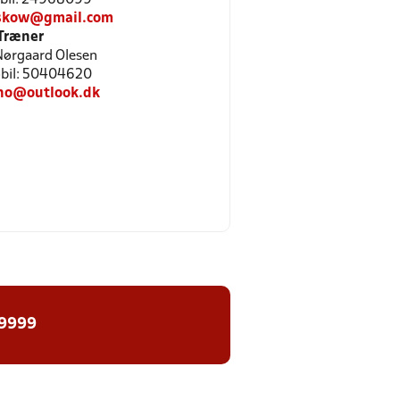
nskow@gmail.com
Træner
Nørgaard Olesen
Mobil: 50404620
no@outlook.dk
 9999