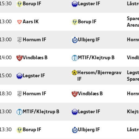
15:30
Borup IF
Løgstør IF
Låstr
Spar
13:00
Aars IK
Borup IF
Arena
13:00
Hornum IF
Ulbjerg IF
Horn
14:00
Vindblæs B
MTIF/Klejtrup B
Vindb
Hersom/Bjerregrav
Løgs
15:00
Løgstør IF
IF
Spar
18:30
Hornum IF
Vindblæs B
Horn
13:00
MTIF/Klejtrup B
Løgstør IF
Klejt
13:30
Borup IF
Ulbjerg IF
Låstr