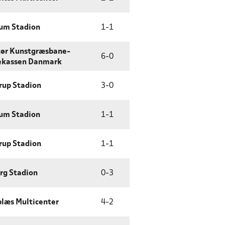
um Stadion
1
-
1
tør Kunstgræsbane-
6
-
0
ekassen Danmark
rup Stadion
3
-
0
um Stadion
1
-
1
rup Stadion
1
-
1
rg Stadion
0
-
3
læs Multicenter
4
-
2