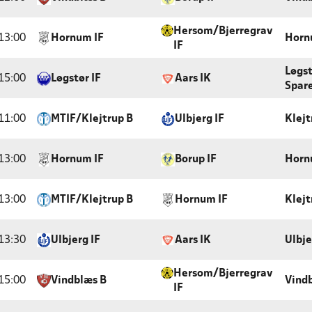
Hersom/Bjerregrav
13:00
Hornum IF
Horn
IF
Løgs
15:00
Løgstør IF
Aars IK
Spar
11:00
MTIF/Klejtrup B
Ulbjerg IF
Klejt
13:00
Hornum IF
Borup IF
Horn
13:00
MTIF/Klejtrup B
Hornum IF
Klejt
13:30
Ulbjerg IF
Aars IK
Ulbje
Hersom/Bjerregrav
15:00
Vindblæs B
Vindb
IF