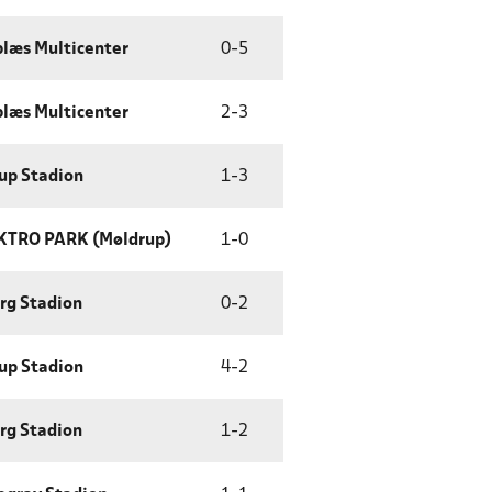
læs Multicenter
0
-
5
læs Multicenter
2
-
3
up Stadion
1
-
3
KTRO PARK (Møldrup)
1
-
0
rg Stadion
0
-
2
up Stadion
4
-
2
rg Stadion
1
-
2