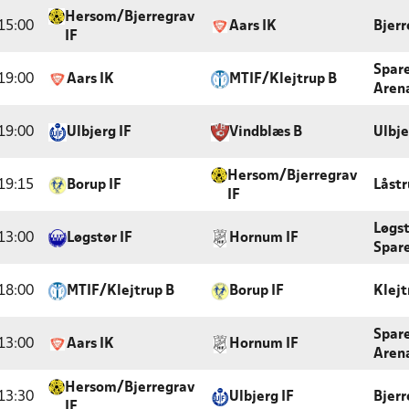
Hersom/Bjerregrav
15:00
Aars IK
Bjerr
IF
Spar
19:00
Aars IK
MTIF/Klejtrup B
Arena
19:00
Ulbjerg IF
Vindblæs B
Ulbje
Hersom/Bjerregrav
19:15
Borup IF
Låstr
IF
Løgs
13:00
Løgstør IF
Hornum IF
Spar
18:00
MTIF/Klejtrup B
Borup IF
Klejt
Spar
13:00
Aars IK
Hornum IF
Arena
Hersom/Bjerregrav
13:30
Ulbjerg IF
Bjerr
IF