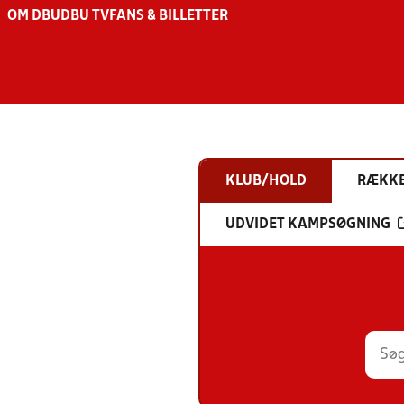
OM DBU
DBU TV
FANS & BILLETTER
KLUB/HOLD
RÆKK
UDVIDET KAMPSØGNING