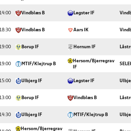
14:00
Vindblæs B
Løgstør IF
Vindb
18:30
Vindblæs B
Aars IK
Vindb
19:00
Borup IF
Hornum IF
Låstr
Hersom/Bjerregrav
19:00
MTIF/Klejtrup B
SELE
IF
15:00
Ulbjerg IF
Løgstør IF
Ulbje
13:00
Borup IF
Vindblæs B
Låstr
14:30
Ulbjerg IF
MTIF/Klejtrup B
Ulbje
Hersom/Bjerregrav