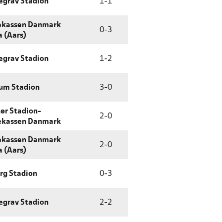
egrav Stadion
1
-
1
ekassen Danmark
0
-
3
 (Aars)
egrav Stadion
1
-
2
um Stadion
3
-
0
ør Stadion-
2
-
0
ekassen Danmark
ekassen Danmark
2
-
0
 (Aars)
rg Stadion
0
-
3
egrav Stadion
2
-
2