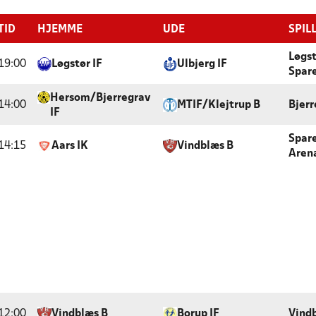
TID
HJEMME
UDE
SPIL
Løgs
19:00
Løgstør IF
Ulbjerg IF
Spar
Hersom/Bjerregrav
14:00
MTIF/Klejtrup B
Bjerr
IF
Spar
14:15
Aars IK
Vindblæs B
Arena
12:00
Vindblæs B
Borup IF
Vindb