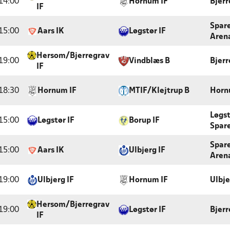
14:00
Hornum IF
Bjerr
IF
Spar
15:00
Aars IK
Løgstør IF
Arena
Hersom/Bjerregrav
19:00
Vindblæs B
Bjerr
IF
18:30
Hornum IF
MTIF/Klejtrup B
Horn
Løgst
15:00
Løgstør IF
Borup IF
Spar
Spar
15:00
Aars IK
Ulbjerg IF
Arena
19:00
Ulbjerg IF
Hornum IF
Ulbje
Hersom/Bjerregrav
19:00
Løgstør IF
Bjerr
IF