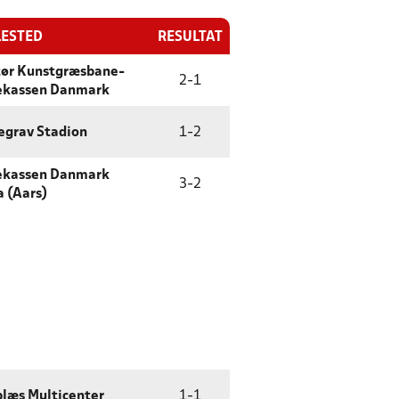
LESTED
RESULTAT
tør Kunstgræsbane-
2
-
1
ekassen Danmark
egrav Stadion
1
-
2
ekassen Danmark
3
-
2
 (Aars)
læs Multicenter
1
-
1