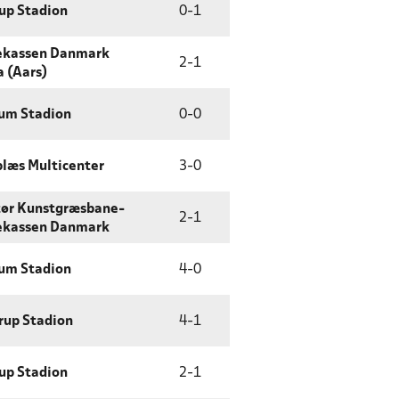
up Stadion
0
-
1
ekassen Danmark
2
-
1
 (Aars)
um Stadion
0
-
0
læs Multicenter
3
-
0
tør Kunstgræsbane-
2
-
1
ekassen Danmark
um Stadion
4
-
0
rup Stadion
4
-
1
up Stadion
2
-
1