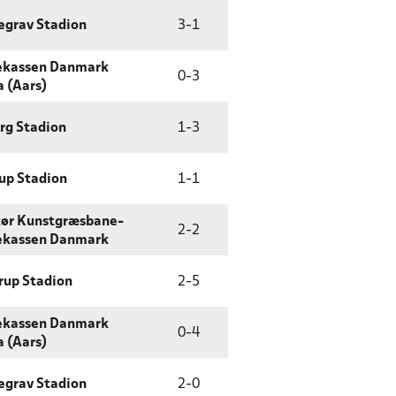
egrav Stadion
3
-
1
ekassen Danmark
0
-
3
 (Aars)
rg Stadion
1
-
3
up Stadion
1
-
1
tør Kunstgræsbane-
2
-
2
ekassen Danmark
rup Stadion
2
-
5
ekassen Danmark
0
-
4
 (Aars)
egrav Stadion
2
-
0