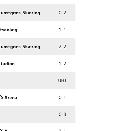
 Kunstgræs, Skæring
0
-
2
ætsanlæg
1
-
1
 Kunstgræs, Skæring
2
-
2
Stadion
1
-
2
UHT
/S Arena
0
-
1
0
-
3