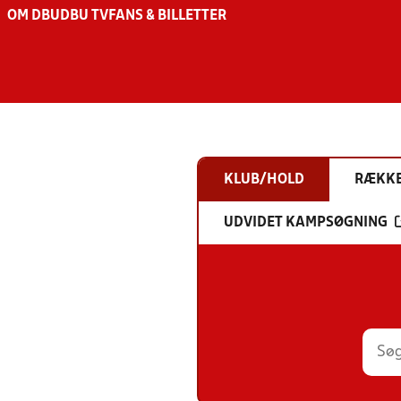
OM DBU
DBU TV
FANS & BILLETTER
KLUB/HOLD
RÆKK
UDVIDET KAMPSØGNING