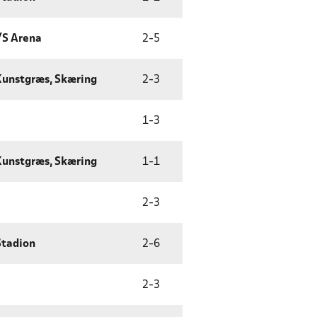
/S Arena
2
-
5
 Kunstgræs, Skæring
2
-
3
1
-
3
 Kunstgræs, Skæring
1
-
1
2
-
3
Stadion
2
-
6
2
-
3