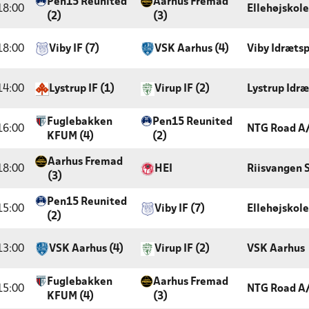
Pen15 Reunited
Aarhus Fremad
18:00
Ellehøjskol
(2)
(3)
18:00
Viby IF (7)
VSK Aarhus (4)
Viby Idræts
14:00
Lystrup IF (1)
Virup IF (2)
Lystrup Idr
Fuglebakken
Pen15 Reunited
16:00
NTG Road A
KFUM (4)
(2)
Aarhus Fremad
18:00
HEI
Riisvangen 
(3)
Pen15 Reunited
15:00
Viby IF (7)
Ellehøjskole
(2)
13:00
VSK Aarhus (4)
Virup IF (2)
VSK Aarhus
Fuglebakken
Aarhus Fremad
15:00
NTG Road A
KFUM (4)
(3)