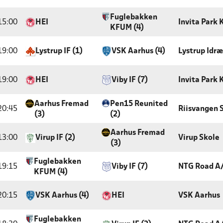
Fuglebakken
15:00
HEI
Invita Park
KFUM (4)
19:00
Lystrup IF (1)
VSK Aarhus (4)
Lystrup Idr
19:00
HEI
Viby IF (7)
Invita Park
Aarhus Fremad
Pen15 Reunited
20:45
Riisvangen 
(3)
(2)
Aarhus Fremad
13:00
Virup IF (2)
Virup Skole
(3)
Fuglebakken
19:15
Viby IF (7)
NTG Road A
KFUM (4)
20:15
VSK Aarhus (4)
HEI
VSK Aarhus
Fuglebakken