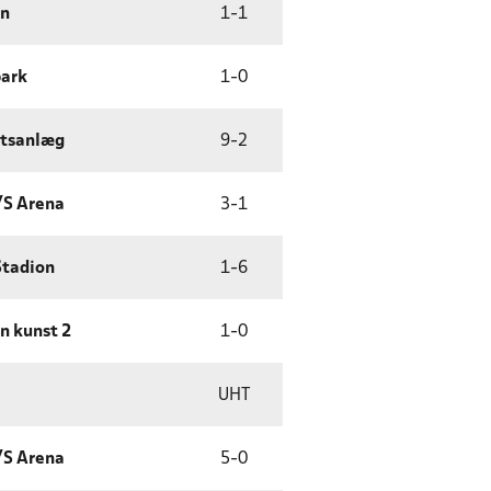
en
1
-
1
park
1
-
0
ætsanlæg
9
-
2
/S Arena
3
-
1
Stadion
1
-
6
n kunst 2
1
-
0
UHT
/S Arena
5
-
0