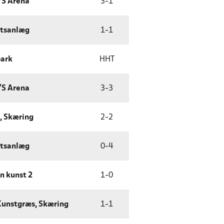
/S Arena
3
-
1
ætsanlæg
1
-
1
park
HHT
/S Arena
3
-
3
, Skæring
2
-
2
ætsanlæg
0
-
4
n kunst 2
1
-
0
 Kunstgræs, Skæring
1
-
1