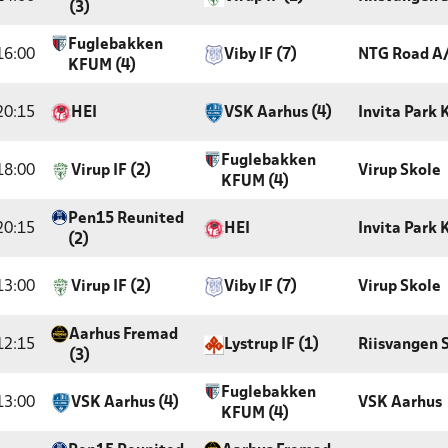
(3)
Fuglebakken
16:00
Viby IF (7)
NTG Road A
KFUM (4)
20:15
HEI
VSK Aarhus (4)
Invita Park
Fuglebakken
18:00
Virup IF (2)
Virup Skole
KFUM (4)
Pen15 Reunited
20:15
HEI
Invita Park
(2)
13:00
Virup IF (2)
Viby IF (7)
Virup Skole
Aarhus Fremad
12:15
Lystrup IF (1)
Riisvangen 
(3)
Fuglebakken
13:00
VSK Aarhus (4)
VSK Aarhus
KFUM (4)