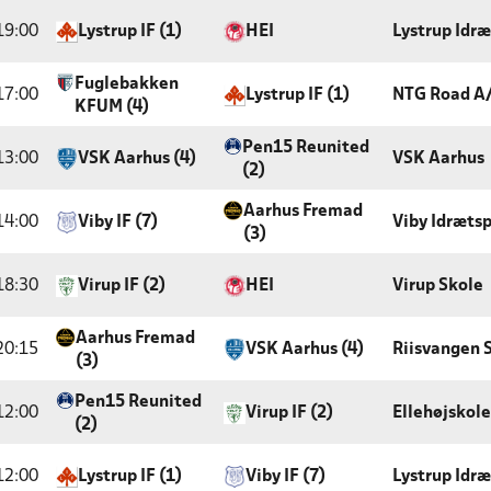
19:00
Lystrup IF (1)
HEI
Lystrup Idr
Fuglebakken
17:00
Lystrup IF (1)
NTG Road A
KFUM (4)
Pen15 Reunited
13:00
VSK Aarhus (4)
VSK Aarhus
(2)
Aarhus Fremad
14:00
Viby IF (7)
Viby Idræts
(3)
18:30
Virup IF (2)
HEI
Virup Skole
Aarhus Fremad
20:15
VSK Aarhus (4)
Riisvangen 
(3)
Pen15 Reunited
12:00
Virup IF (2)
Ellehøjskole
(2)
12:00
Lystrup IF (1)
Viby IF (7)
Lystrup Idr