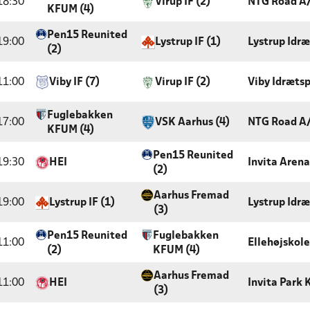
18:30
Virup IF (2)
NTG Road A
KFUM (4)
Pen15 Reunited
19:00
Lystrup IF (1)
Lystrup Idr
(2)
11:00
Viby IF (7)
Virup IF (2)
Viby Idræts
Fuglebakken
17:00
VSK Aarhus (4)
NTG Road A
KFUM (4)
Pen15 Reunited
19:30
HEI
Invita Arena
(2)
Aarhus Fremad
19:00
Lystrup IF (1)
Lystrup Idr
(3)
Pen15 Reunited
Fuglebakken
11:00
Ellehøjskole
(2)
KFUM (4)
Aarhus Fremad
11:00
HEI
Invita Park
(3)