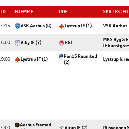
TID
HJEMME
UDE
SPILLESTED
14:15
VSK Aarhus (4)
Lystrup IF (1)
VSK Aarhus
MKS Byg & E
16:00
Viby IF (7)
HEI
IF kunstgræ
Pen15 Reunited
19:00
Lystrup IF (1)
Lystrup Idr
(2)
Aarhus Fremad
14:00
Virup IF (2)
Riisvangen 