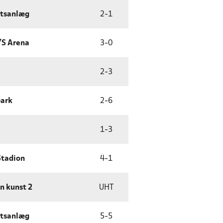
ætsanlæg
2
-
1
/S Arena
3
-
0
2
-
3
park
2
-
6
1
-
3
Stadion
4
-
1
n kunst 2
UHT
ætsanlæg
5
-
5