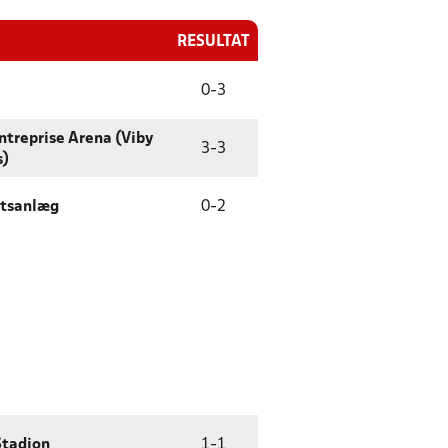
RESULTAT
0
-
3
ntreprise Arena (Viby
3
-
3
s)
ætsanlæg
0
-
2
Stadion
1
-
1